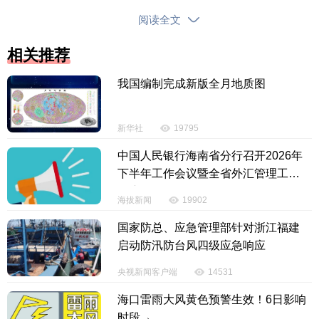
内塔尼亚胡通话时斥责其“疯了”，但称两人“合作得非
阅读全文
常愉快”。他还表示，他对以色列方面持续与黎巴嫩作
相关推荐
战感到不安。
我国编制完成新版全月地质图
特朗普1日在与内塔尼亚胡的通话中，就以色列在
黎巴嫩的军事升级行动表示“强烈不满”。两名消息人士
称，特朗普在通话中称内塔尼亚胡“疯了”，并指责他忘
新华社
19795
恩负义。
中国人民银行海南省分行召开2026年
下半年工作会议暨全省外汇管理工作
特朗普称美对伊海上封锁或持续至九月
会议
海拔新闻
19902
特朗普还表示，美国对伊朗的海上封锁可能会持
国家防总、应急管理部针对浙江福建
续到美国劳动节，即今年9月7日。
启动防汛防台风四级应急响应
特朗普说：“我不知道。我是说，我觉得可能会
央视新闻客户端
14531
（持续封锁到劳动节），但我认为可能性不大。我觉
海口雷雨大风黄色预警生效！6日影响
得我们会达成协议。我认为这个问题会很快解决。”
时段→