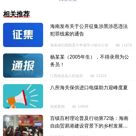
相关推荐
【内容审核：吴钟旺】
海南发布关于公开征集涉黑涉恶违法
投诉电话：0898-65818181
犯罪线索的通告
海南省扫黑除恶斗争领导小组办公室
11670
杨某某（2005年生），不得录用为公
务员！
江西南昌县人民政府
13324
八所海关保供进口电煤助力迎峰度夏
海拔新闻
14608
百镇百村理论普及行动第72场：海南
自由贸易港建设背景下的乡村发展新
机遇新路径