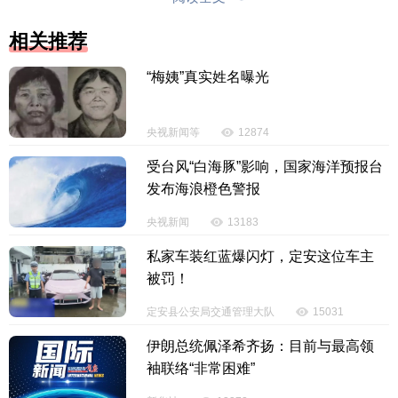
导致国际原油价格暴涨，眼下仍维持在每桶90美元以
上的高位。如果按照现在的市场行情调价，欧盟给俄
相关推荐
罗斯石油设的价格上限将涨到至少65美元。
“梅姨”真实姓名曝光
路透社和彭博新闻社报道，欧盟委员会在上周末
举行的一次会议中提出，暂时冻结限价动态机制，把
央视新闻等
12874
俄罗斯石油的价格上限固定在当下水平。其他考虑的
受台风“白海豚”影响，国家海洋预报台
选项还包括：不管今后国际原油价格涨到多高，俄罗
发布海浪橙色警报
斯石油的价格上限不得超过每桶60美元。
央视新闻
13183
欧盟、七国集团和澳大利亚2022年开始实施针对
私家车装红蓝爆闪灯，定安这位车主
俄罗斯石油的限价制裁措施。如果俄罗斯向第三方国
被罚！
家的售价高于上限水平，采取限价措施的国家将不再
定安县公安局交通管理大队
15031
提供贸易、保险、金融和运输等方面服务，而西方企
伊朗总统佩泽希齐扬：目前与最高领
业恰恰控制全球大部分海上贸易保险等相关业务。大
袖联络“非常困难”
约三成俄罗斯海运石油受到限价令影响。