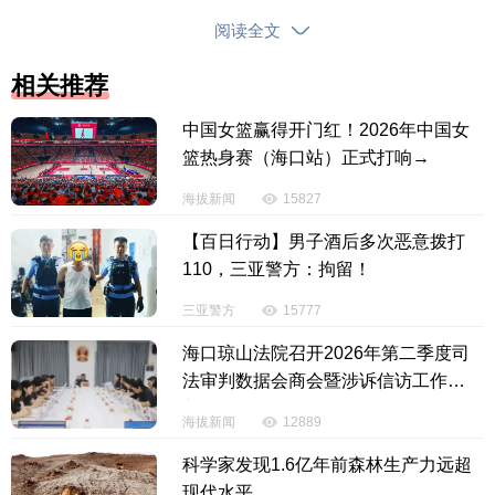
阅读全文
（原标题：巴基斯坦：一客运列车遭爆炸袭击致2
相关推荐
7人死亡后，打死17名恐怖分子）
中国女篮赢得开门红！2026年中国女
【责任编辑：刘如英】
篮热身赛（海口站）正式打响→
【内容审核：吴钟旺】
海拔新闻
15827
【百日行动】男子酒后多次恶意拨打
投诉电话：0898-65818181
110，三亚警方：拘留！
三亚警方
15777
海口琼山法院召开2026年第二季度司
法审判数据会商会暨涉诉信访工作研
判会
海拔新闻
12889
科学家发现1.6亿年前森林生产力远超
现代水平