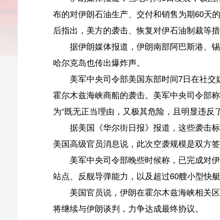
据伊朗媒体报道，伊朗南部阿巴斯港、锡里克、格什
哈尔克岛也传出爆炸声。
美军中央司令部美国东部时间7日在社交媒体发布消息
霍尔木兹海峡商船的袭击。美军中央司令部称，伊朗这些
为“既无正当理由，又极其危险，且明显违反了停火协议”
据美国《华尔街日报》报道，这些袭击标志着自美伊6
美国高级官员消息说，此次空袭规模是双方签署谅解备忘
美军中央司令部晚些时候称，已完成对伊朗新一轮打
站点、反舰导弹能力，以及超过60艘小型快艇。
美国官员说，伊朗在霍尔木兹海峡相关区域的行为“
将继续与伊朗谈判，力争达成最终协议。
此外，美国财政部外国资产控制办公室美国东部时间
权，从而限制伊朗在公开市场上出售石油。
伊朗伊斯兰议会议长卡利巴夫随后在社交媒体上发文，
结束。这条路走不通。我们不会屈服”。他说，美国违反
排；持续威胁对伊朗发动进一步打击；恢复石油制裁；对
据伊朗媒体8日报道，伊朗武装部队哈塔姆安比亚中