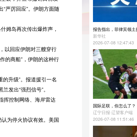
，
报告指出，菲律宾领土扩张企图冲击国际法律体系
新华社
2026-07-08 12:47:43
行
行
名
达
国际足联，你怎么了？
辽宁日报·辽望客户端
2026-07-08 11:51:46
国
授
经
法国极右翼领导人，宣布参选
新华国际头条