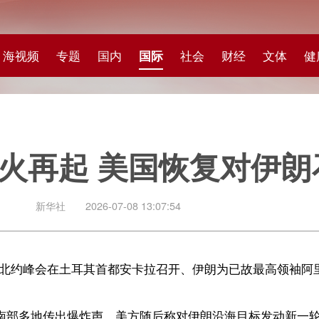
专题
国内
国际
社会
财经
文体
健康
快评
图集
科
起 美国恢复对伊朗石油制裁
社
2026-07-08 13:07:54
在土耳其首都安卡拉召开、伊朗为已故最高领袖阿里·哈梅内伊举行葬礼之
出爆炸声。美方随后称对伊朗沿海目标发动新一轮空袭，并宣布撤销日前
对伊朗近期在霍尔木兹海峡附近袭击船只行为作出“严厉回应”。伊朗方面
美谅解备忘录，表示“强烈谴责”。