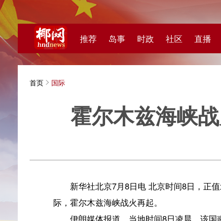
推荐
岛事
时政
社区
直播
海视频
首页
国际
霍尔木兹海峡战火再
新华
新华社北京7月8日电 北京时间8日，正值北约峰会
际，霍尔木兹海峡战火再起。
伊朗媒体报道，当地时间8日凌晨，该国南部多地传
布的对伊朗石油生产、交付和销售为期60天的授权，以此
后指出，美方的袭击、恢复对伊石油制裁等措施严重违反伊