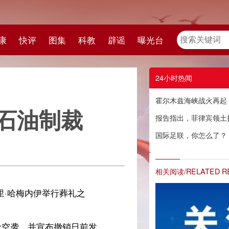
教
辟谣
曝光台
24小时热闻
霍尔木兹海峡战火再起 美国恢复对伊朗石油制裁
报告指出，菲律宾领土扩张企图冲击国际法律体系
国际足联，你怎么了？
相关阅读/RELATED READING
发
随