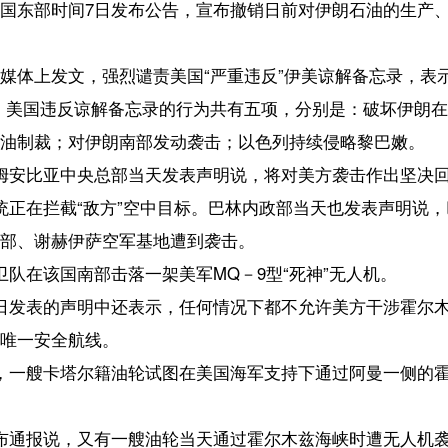
敌方”空中目标。巴林内政部当天也发表声明说，巴林拉响防空警报。据
萨空军基地遭到袭击。
部击落一架美军MQ－9型“死神”无人机。
明中还表示，任何情况下都不允许美方干涉霍尔木兹海峡管理，由伊朗设
线。
尔籍油轮试图在美国海军支持下通过阿曼一侧的霍尔木兹海峡，因多次忽
又有一艘油轮当天通过霍尔木兹海峡时遭无人机袭击。这是该机构24小时
道，伊朗伊斯兰革命卫队在霍尔木兹海峡袭击数艘商船，两艘商船被击
石油制裁）
【责任编辑：刘如
【内容审核：孙令