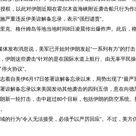
姆岛等地当地时间8日凌晨传出爆炸声。此后，格什姆岛再次传出爆炸声
说，美军已开始对伊朗发起“一系列有力”的打击，以回应伊朗对三艘穿
袭击“针对的是在国际水道上航行、由无辜平民操作的商船”，伊朗的这种
。
月17日签署谅解备忘录以来，局势出现了“最严重的升级”。报道援引一
录以来美国发动其他袭击的四到五倍，意在向德黑兰发出“强烈信号”。
击，击中超过80个目标，包括伊朗的防空系统、指挥控制网络、海岸雷
令人无法接受，必须予以严厉回应”。不过，美方仍认为停火协议有效。美
7日发布公告，宣布撤销日前对伊朗石油的生产、交付和销售为期60天的
强烈谴责美国“严重违反”伊美谅解备忘录，表示“霸凌与敲诈的时代已
谅解备忘录的行为共有五项，分别是：破坏伊朗在霍尔木兹海峡的调整安
伊朗南部发动袭击；以色列持续侵略黎巴嫩。
央总部当天发表声明说，将对美方袭击作出坚决回应。