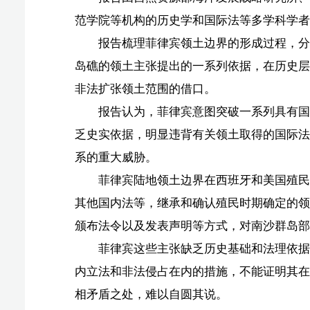
岛礁的领土主张提出的一系列依据，在历史层面充斥着对
非法扩张领土范围的借口。
报告认为，菲律宾意图突破一系列具有国际法效力的
乏史实依据，明显违背有关领土取得的国际法规则，这一
系的重大威胁。
菲律宾陆地领土边界在西班牙和美国殖民时期逐渐形
其他国内法等，继承和确认殖民时期确定的领土边界。二
颁布法令以及发表声明等方式，对南沙群岛部分岛礁和黄
菲律宾这些主张缺乏历史基础和法理依据，不享有南
内立法和非法侵占在内的措施，不能证明其在南海的领土
相矛盾之处，难以自圆其说。
报告指出，菲律宾在歪曲涂抹历史事实和错误适用国
声索黄岩岛和南沙群岛部分岛礁主权，严重威胁南海区域
后国际秩序安排，将自身追求不法私利所引发的风险向国
（原标题：报告指出，菲律宾领土扩张企图冲击国际