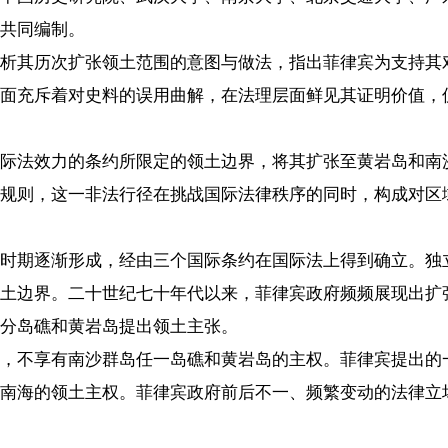
史料的误用曲解，在法理层面鲜见其证明价值，仅是突破国际条约限制
条约所限定的领土边界，将其扩张至黄岩岛和南沙群岛部分岛礁的做法
非法行径在挑战国际法律秩序的同时，构成对区域和平稳定与国际秩序
成，经由三个国际条约在国际法上得到确立。独立后，菲律宾通过宪法
十世纪七十年代以来，菲律宾政府频频展现出扩张意图，采取修改宪法
岩岛提出领土主张。
沙群岛任一岛礁和黄岩岛的主权。菲律宾提出的一系列依据，采取包括
主权。菲律宾政府前后不一、频繁变动的法律立场，在逻辑上存在大量
际法的基础上，持续采取误导国际舆论、实施非法激进行动等方式，非
的和平稳定，成为周边国家推动经济和社会发展的不安定因素，冲击了
际社会扩散转移。
法律体系）
【责任编辑：刘如
【内容审核：孙令