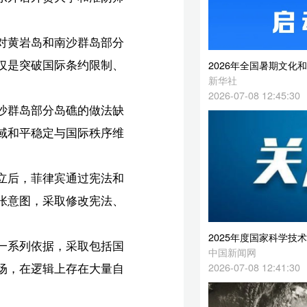
、
2026年全国暑期文化和旅游消费季启动
新华社
2026-07-08 12:45:30
缺
维
和
、
2025年度国家科学技术奖揭晓 首次评选出3项自然科学一等奖
国
中国新闻网
2026-07-08 12:41:30
自
法
战
英】
五问超强台风“巴威”
央视新闻微信公众号
卫】