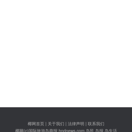
椰网首页
|
关于我们
|
法律声明
|
联系我们
c)国际旅游岛商报 hndnews.com 岛民 岛报 岛生活
网新闻信息服务许可证:46120180001
网站备案/许可证号:琼ICP备10001305号-1
琼公网安备46010602000172号