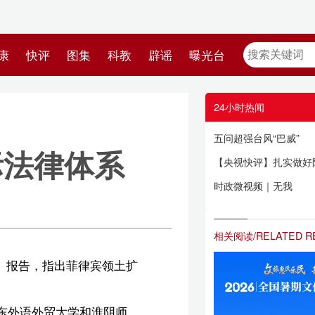
教
辟谣
曝光台
24小时热闻
五问超强台风“巴威”
【央视快评】扎实做好防灾救灾各项工作 确保人民群众生命财产安全
时政微视频｜无我
相关阅读/RELATED READING
土扩
师
分