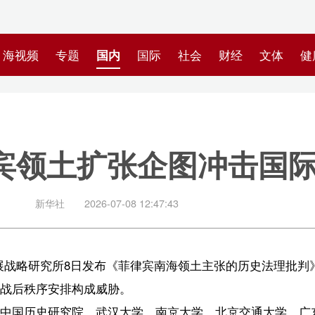
专题
国内
国际
社会
财经
文体
健康
快评
图集
科
土扩张企图冲击国际法律体系
社
2026-07-08 12:47:43
所8日发布《菲律宾南海领土主张的历史法理批判》报告，指出菲律宾领
排构成威胁。
究院、武汉大学、南京大学、北京交通大学、广东外语外贸大学和淮阴
张领土范围的意图与做法，指出菲律宾为支持其对黄岩岛和南沙群岛部