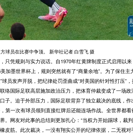
声开脱，把纪律处罚歪曲成“对美国的针对性打压”，把政治施压的那套把戏
联高层施加政治压力，把体育仲裁变成了一场政治游说。
外部压力，国际足联背弃了独立裁决的底线，作出世界杯历史上“破天荒”
球员领到直接红牌后还能连场作战。全世界都看得目瞪口呆——CNN网
此事的总结则更加扎心：“当权力开始踢球，裁判自动变成啦啦队。”
次裁决，一没有翔实公开的纪律依据，二无视对手球队的申诉意见，仅
通道。半个多世纪以来约束了全球所有球队的规则，在美国的政治施压面前
规则面前人人平等”，在美国这儿不过是“规则约束别人，特权留给自己”
胜负却不会给特权面子。