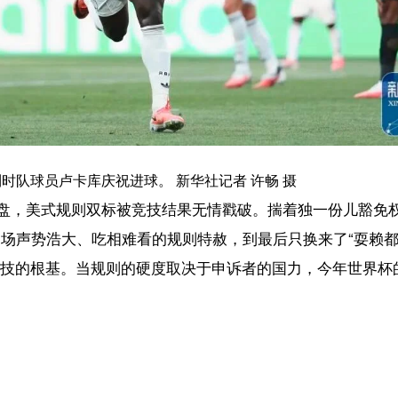
【内容审核：孙令
椰网首页
|
关于我们
|
法律声明
|
联系我们
c)国际旅游岛商报 hndnews.com 岛民 岛报 岛生活
网新闻信息服务许可证:46120180001
网站备案/许可证号:琼ICP备10001305号-1
琼公网安备46010602000172号