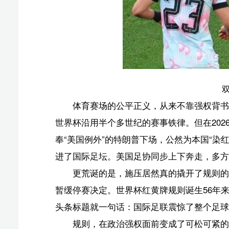
奉“美国例外”的特朗普下场，公然为本国“染红”球员发
进了国际足坛。美国足协同步上下奔走，多方联络国际足
更荒诞的是，施压居然真的撬开了规则的口子。迫于
暂缓停赛决定。世界杯红黄牌规则诞生56年来，第一次有
头条标题就一句话：国际足联震惊了整个足球界。网友对
规则，在政治强权面前变成了可松可紧的橡皮筋。此
一句模糊不清的“特殊情况”，就给东道主量身凿开特权
然失灵了，世界杯传承近百年的公平底色荡然无存。所谓“
双标行径。
只可惜，在世界杯赛场上，规则能为强权“弯腰”，但