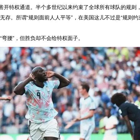
库庆祝进球。 新华社记者 许畅 摄
规则双标被竞技结果无情戳破。揣着独一份儿豁免权登场的美国队，在强队
、吃相难看的规则特赦，到最后只换来了“耍赖都赢不了”的足坛笑柄。
当规则的硬度取决于申诉者的国力，今年世界杯的纯粹性就已经打了折
【责任编辑：刘如