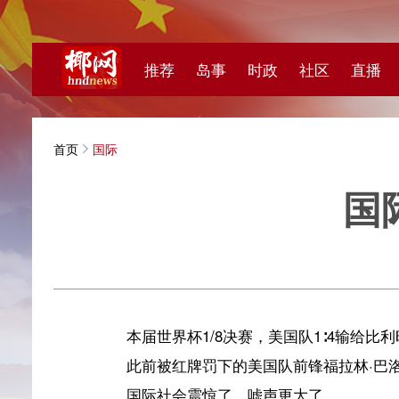
推荐
岛事
时政
社区
直播
海视频
首页
国际
国际足
辽宁日报·辽
本届世界杯1/8决赛，美国队1∶4输给比利时队，止步
此前被红牌罚下的美国队前锋福拉林·巴洛贡，竟然
国际社会震惊了，嘘声更大了。