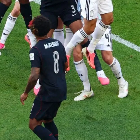
中争顶。 新华社记者 白雪飞 摄
实力说话。自1970年红黄牌制度正式启用以来，直接红牌自动停赛便
界杯上，规则突然就有了“商量余地”。为了保住主力锋线冲击八强席位，信