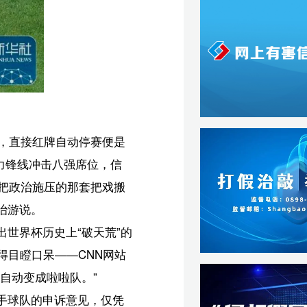
搬
的
站
凭
竟
的