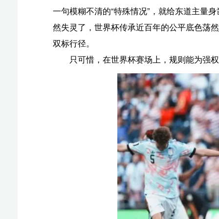
比利时队球员卢卡
一场由美国主导的“红牌特赦”闹剧终难翻盘，美式
前漏洞百出，最终大比分落败，止步16强。一场声势浩大
一次破例，动摇的是制度的权威和公平竞技的根基。
扣。
规则面前不应该有“美国例外”。
（原标题：国际足联，你怎么了？）