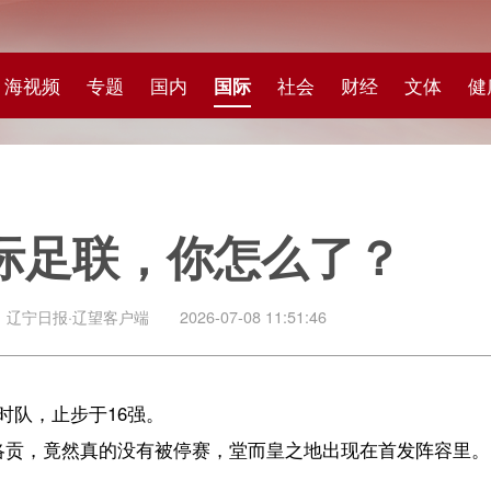
专题
国内
国际
社会
财经
文体
健康
快评
图集
科
联，你怎么了？
望客户端
2026-07-08 11:51:46
于16强。
真的没有被停赛，堂而皇之地出现在首发阵容里。