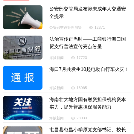
公安部交管局发布涉未成年人交通安
全提示
公安部交通管理局等
12371
法治宣传正当时——工商银行海口国
贸支行普法宣传亮点纷呈
海拔新闻
17723
海口7月共发生10起电动自行车火灾！
海拔新闻
16985
海南壮大地方国有融资担保机构资本
实力，提升普惠担保服务能力
海拔新闻
28033
屯昌县屯昌小学原党支部书记、校长