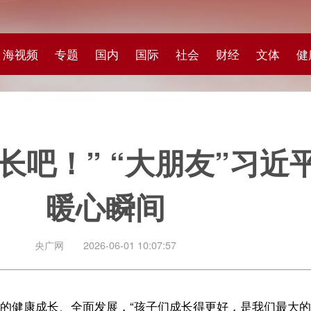
专题
国内
国际
社会
财经
文体
健康
快评
图集
科
！” “大朋友”习近平与小朋
暖心瞬间
网
2026-06-01 10:07:57
、全面发展，“孩子们成长得更好，是我们最大的心愿。”在地方考察期间
重体育锻炼、劳动创造，勉励同学们把自己的理想、志向同祖国和人民