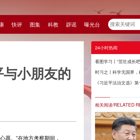
教
辟谣
曝光台
24小时热闻
看图学习丨“茁壮成长吧！” “大朋友”习近平与小朋友的暖心瞬间
友的
时习之丨科学无国界，科学家有祖国
《习近平法治文选》第一卷英文版出版发行
相关阅读/RELATED READING
，
联