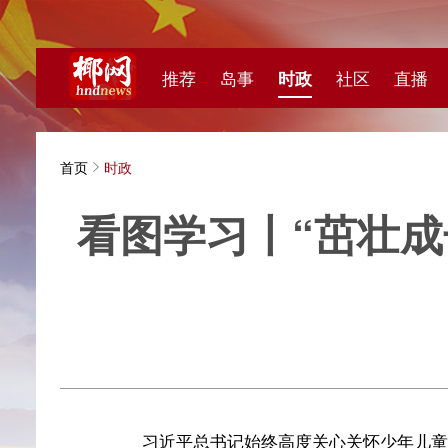
推荐
岛事
时政
社区
直播
海视频
首页
时政
看图学习丨“茁壮成长吧
央广
习近平总书记始终高度关心关怀少年儿童的健康成长
总书记经常走到孩子们中间，悉心叮嘱他们努力学习，注
系在一起，“做祖国和人民事业发展的接班人”。