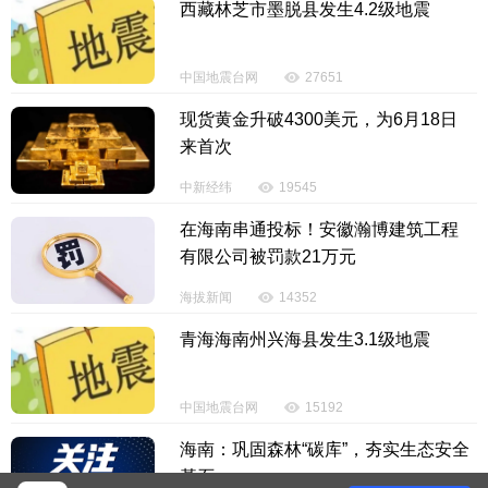
西藏林芝市墨脱县发生4.2级地震
中国地震台网
27651
现货黄金升破4300美元，为6月18日
来首次
中新经纬
19545
在海南串通投标！安徽瀚博建筑工程
有限公司被罚款21万元
海拔新闻
14352
青海海南州兴海县发生3.1级地震
中国地震台网
15192
海南：巩固森林“碳库”，夯实生态安全
基石