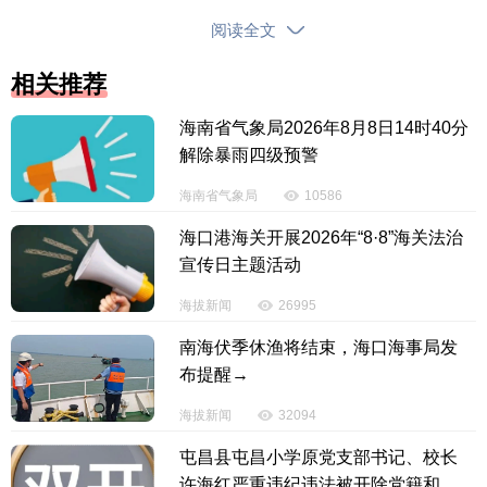
阅读全文
会议要求，各市县要全面压实工作责任，系统
化、常态化推进电梯更新和加装工作。一是健全工作
相关推荐
体系，全面摸排辖区存量底数，精准建立居民需求台
海南省气象局2026年8月8日14时40分
账，同步搭建政策保障、国债申报、项目推进全链条
解除暴雨四级预警
工作机制，实现各项工作有序衔接、闭环落实。二是
严守工作底线，严格落实安全生产责任制，健全电梯
海南省气象局
10586
项目全流程安全管理制度，实现每一台电梯安装、运
海口港海关开展2026年“8·8”海关法治
维、监管责任到人，筑牢工程安全底线，尤其不能为
宣传日主题活动
赶进度放松质量安全要求。同时严守资金安全红线，
海拔新闻
26995
规范国债资金使用管理，坚持专款专用、合规高效，
切实把每一笔资金都用在民生实处。
南海伏季休渔将结束，海口海事局发
布提醒→
【责任编辑：冯 超】
海拔新闻
32094
【内容审核：李彦昆】
屯昌县屯昌小学原党支部书记、校长
许海红严重违纪违法被开除党籍和公