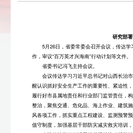
传达学习
研究部署安全生产、
5月26日，省委常委会召开会议，传达学习习近平
作，审议“百万英才兴海南”行动计划等文件。
省委书记冯飞主持会议。
会议传达学习习近平总书记对山西长治市沁源县一煤
醒认识抓好安全生产工作的重要性、紧迫性，时刻紧绷安
履行好市县属地责任和行业部门监管责任，构建“人防+技
整治，聚焦交通、危化品、海上作业、建筑施工、消防、
风各项工作，抓实重点工程建设、监测预警预报、风险隐
值守制度，加强基层干部防灾减灾救灾培训，保障人民群
会议传达学习习近平总书记就推动哲学社会科学高质
创新理论体系化学理化研究阐释，加强新型智库建设，打
把马克思主义基本原理同中国具体实际相结合、同中华优
设的理论与实践深化研究阐释，深挖海南历史文化、革命
强社科人才队伍引育培养；以理论创新引领实践，丰富发
范式、科研手段、管理模式创新。要答好“四个之问”，