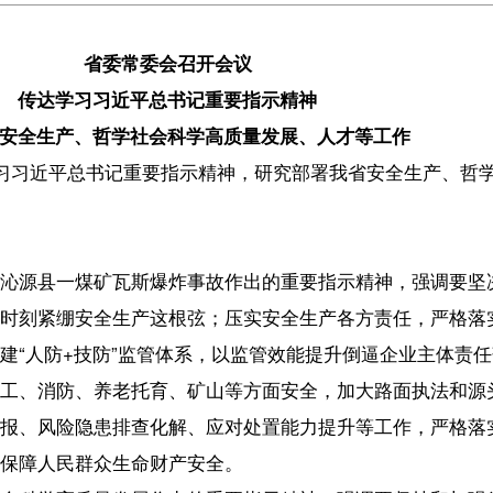
习近平总书记重要指示精神
哲学社会科学高质量发展、人才等工作
总书记重要指示精神，研究部署我省安全生产、哲学社会科学高质量发展等
矿瓦斯爆炸事故作出的重要指示精神，强调要坚决杜绝麻痹大意思想，
全生产这根弦；压实安全生产各方责任，严格落实“党政同责、一岗双责”
防”监管体系，以监管效能提升倒逼企业主体责任落实；全面开展大排查
养老托育、矿山等方面安全，加大路面执法和源头管控；全力做好防汛
患排查化解、应对处置能力提升等工作，严格落实领导带班和24小时值
众生命财产安全。
量发展作出的重要指示精神，强调要坚持和加强党的全面领导，深化党
造具有海南辨识度的学科体系、学术体系、话语体系。要坚持“两个结合”
秀传统文化相结合，聚焦海南全面深化改革开放和中国特色自由贸易港
文化、海洋文化、民俗文化。要强化“三个创新”，以知识创新强基固本，
展新时代中国改革开放理论与实践内涵；以方法创新提升效能，推动研
推出一批具有学理深度、实践力度、传播广度的标志性成果，更好回答中国