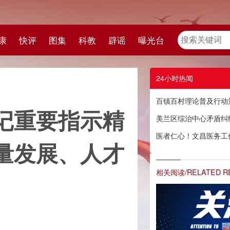
教
辟谣
曝光台
24小时热闻
百镇百村理论普及行动第20场宣讲：乡村振兴促进法实施与海南乡村振兴对策
示精
美兰区综治中心矛盾纠纷调解工作站在海口市人民医院揭牌成立
医者仁心！文昌医务工作者成功捐献250毫升造血干细胞
人才
相关阅读/RELATED READING