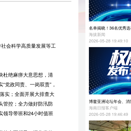
名单揭晓！36名优秀选手晋级2026年海南省红色故事讲解员大赛决赛
海拔新闻
2026-05-28 19:49:10
工
清
，
大
博鳌亚洲论坛年会、消博会及全球产业招商大会、亚沙会总结复盘暨动员部署会召开
防
海南日报客户端
班
2026-05-28 19:46:49
的
，
建
加
究
百镇百村理论普及行动第20场宣讲：乡村振兴促进法实施与海南乡村振兴对策
之
海拔新闻