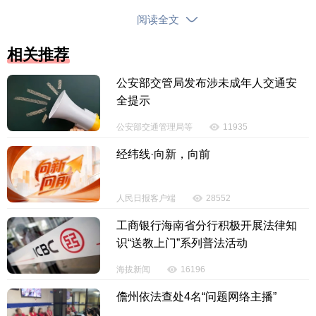
逐一细致解答，回应了企业关心的问题。
阅读全文
相关推荐
公安部交管局发布涉未成年人交通安
全提示
公安部交通管理局等
11935
经纬线·向新，向前
人民日报客户端
28552
工商银行海南省分行积极开展法律知
参训人员表示，此次培训帮助梳理了“六个之城”建
识“送教上门”系列普法活动
设带来的发展机遇，明确了企业创新融入与政策申领
的具体方法，对企业把握自贸港发展机遇、实现高质
海拔新闻
16196
量成长具有很好的指导作用。
儋州依法查处4名“问题网络主播”