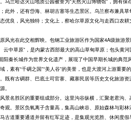
夏季温凉干燥。核心景点首推有“高原小故宫”之称的瞿昙寺，其明代汉式建
器时代彩陶，是探寻史前文明的宝库。仓家峡沟深谷长，林翠水秀，如
海古今风貌的绝佳选择。
秦长城、须弥山石窟、固原博物馆等国宝级遗存，有牡丹花海、古村民宿
羊头等特色美食。历史与慢生活交织，尽显独特烟火风情。
区。境内拥有国家5A级旅游景区喀纳斯、国家4A级旅游景区五彩滩（“新
草原（图瓦人聚居地，以原生态木屋与白桦林闻名）以及中俄老码头风情
观光与人文探秘特色鲜明。
4A级旅游景区。巴里坤古城是西域规模最大、保存最完整的清代兵城，以
古称“蒲类海”，是高原咸水湖，可赏“迷离蜃市”奇观及“尖山晓日”景致
地、雪山、草原相映成画；此外还有怪石嶙峋的怪石山及大河唐城等古
型——“一山有四季”的垂直穿越
海拔梯度，垂直气候差异鲜明，夏季上下温差可达4℃以上，真正实现了“一山
区域夏季人体舒适日数均在75天以上，游客可根据自身体感在短距离内选
灵活多样。