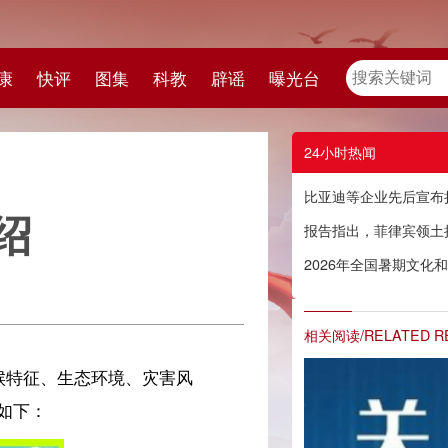
教
辟谣
曝光台
24小时热闻
比亚迪等企业先后宣布捐赠1000万元现金，紧急驰援广西等地救灾
报告指出，菲律宾领土扩张企图冲击国际法律体系
2026年全国暑期文化和旅游消费季启动
相关阅读/RELATED READING
风