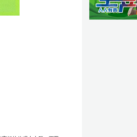
腾
漠
蕴
怎
电
墨
有
藏
合
生
暑