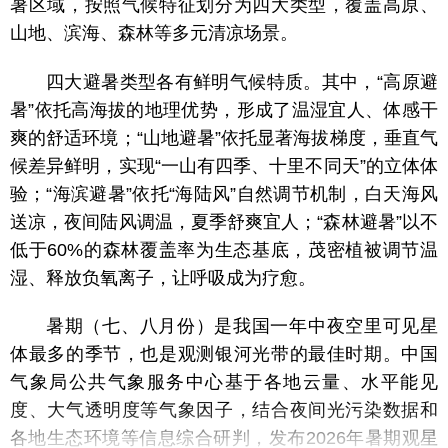
暑区域，按照气候特征划分为四大类型，覆盖高原、
山地、滨海、森林等多元清凉场景。
四大避暑类型各有鲜明气候特质。其中，“高原避
暑”依托高海拔的地理优势，形成了温湿宜人、体感干
爽的舒适环境；“山地避暑”依托显著海拔梯度，垂直气
候差异鲜明，实现“一山有四季、十里不同天”的立体体
验；“海滨避暑”依托“海陆风”自然调节机制，白天海风
送凉，夜间陆风调温，夏季舒爽宜人；“森林避暑”以不
低于60%的森林覆盖率为生态基底，茂密植被调节温
湿、释放负氧离子，让呼吸成为疗愈。
暑期（七、八月份）是我国一年中夜空里可见星
体最多的季节，也是观测银河光带的最佳时期。中国
气象局公共气象服务中心基于各地云量、水平能见
度、大气透明度等气象因子，结合夜间光污染数据和
各地生态环境等信息综合研判，发布2026年暑期观星