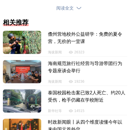
指南，推荐较为适宜观星的区域共59个。在此基础
阅读全文
上，结合地方气象和文旅部门意见，重点推荐18个适
宜观星区域，为观星爱好者提供了多样化选择。
相关推荐
儋州营地校外公益研学：免费的夏令
国家气候中心高级工程师赵琳介绍，避暑气候资
营，无价的一堂课
源地图以气象行业标准《气候资源评价避暑旅游目的
地》为重要依据，紧扣气象服务赋能乡村振兴、支撑
海拔新闻
26323
美丽中国建设的总体工作要求，将气象业务规范、民
海南规范旅行社经营与导游带团行为
生需求和产业发展有机融合。
专题座谈会举行
中国气象局公共气象服务中心首席王秀荣介绍，
海拔新闻
19236
观星指南从分级筛选点位、分地域提炼特色、分月份
泰国校园枪击案已致2人死亡、约20人
量化气候特征、分类型预警各类风险四大维度做出差
受伤，枪手仍藏在学校附近
异化设计，兼顾专业性与大众出行实用性。
新华社等
14515
（原标题：全国避暑气候资源地图与暑期观星指
时政新闻眼丨从四个维度读懂今年以
南发布 赋能文旅消费助力“清凉经济”）
来中国元首外交