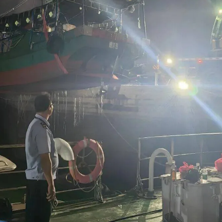
，刻意选择夜间时段偷偷出海规避检查，海上违规航行行为隐蔽性强、
持续深化海上执法警渔联动工作机制，统筹海洋和渔业行政执法支队对
定夜间突袭方案，确保行动精准出击、快速处置。
行、隐蔽巡查的方式，对近岸重点海域、偏僻避风点位开展拉网式排查，精
船无视休渔管控规定，擅自出海作业。执法人员立即启动快速处置预案，两