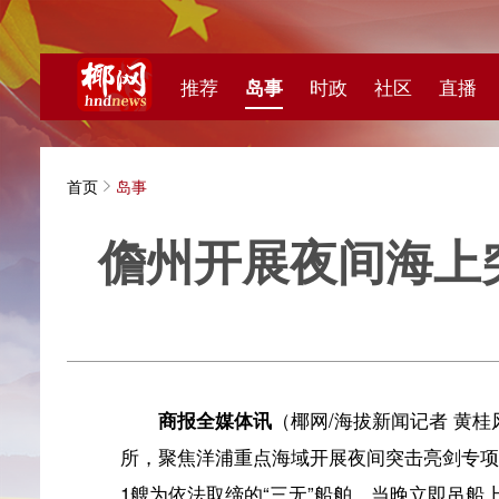
推荐
岛事
时政
社区
直播
海视频
首页
岛事
儋州开展夜间海上突击
海拔新
商报全媒体讯
（椰网/海拔新闻记者 黄桂风 通讯员
所，聚焦洋浦重点海域开展夜间突击亮剑专项执法行动，
1艘为依法取缔的“三无”船舶，当晚立即吊船上岸。