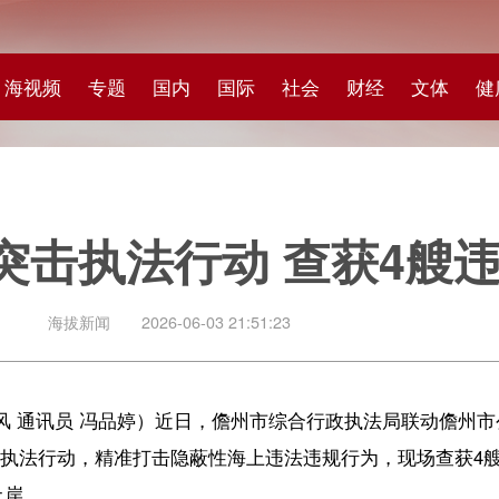
专题
国内
国际
社会
财经
文体
健康
快评
图集
科
执法行动 查获4艘违规出海船
闻
2026-06-03 21:51:23
 冯品婷）近日，儋州市综合行政执法局联动儋州市公安局小铲滩海岸派出
精准打击隐蔽性海上违法违规行为，现场查获4艘擅自违规出海船舶，其