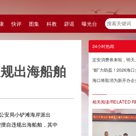
教
辟谣
曝光台
24小时热闻
定安消费券来啦，明天上午9点半开抢！
舶
“邮”力助荔！2026海口火山荔枝抢鲜出岛
海口将取消为新开办企业免费提供首套印章刻制服务
相关阅读/RELATED READING
中