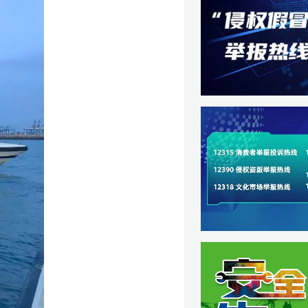
，
守
超】
卫】
载