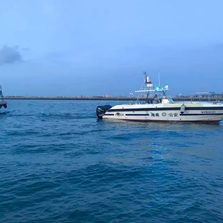
规乱象。下一步，儋州市综合行政执法局将持续保持海上执法高压态势
检查，从严查处各类海上违法航行行为，严守伏季休渔监管底线，全力
【责任编辑：冯 
【内容审核：孙令
音频等版权作品，欢迎转发，但非经本报书面授权同意，严禁包括但不限于转
椰网首页
|
关于我们
|
法律声明
|
联系我们
c)国际旅游岛商报 hndnews.com 岛民 岛报 岛生活
网新闻信息服务许可证:46120180001
网站备案/许可证号:琼ICP备10001305号-1