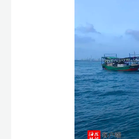
此次夜间行动快速高效、打击有力，有效遏制海上违
紧盯夜间、凌晨违规出海高发时段，常态化开展错峰突击
护辖区海洋渔业资源。
版权声明：国际旅游岛商报全媒体文字、图片、视频、
或改编、引用等，违者必追究法律责任。
椰网(
报纸出版许可证号:CN46-0002 互联