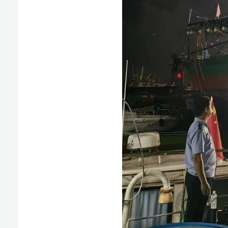
当前伏季休渔进入关键管控阶段，部分渔船心存侥幸
管风险突出。针对此类违法动向，儋州市综合行政执法局
小铲滩海岸派出所，提前摸排海域船舶活动规律，周密制
5月29日晚，联合执法队伍悄然启航，采取静默航
锁定违法目标。20时30分许，执法人员陆续发现4艘渔