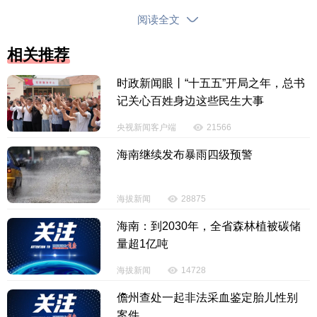
阅读全文
相关推荐
时政新闻眼丨“十五五”开局之年，总书
记关心百姓身边这些民生大事
央视新闻客户端
21566
海南继续发布暴雨四级预警
海拔新闻
28875
海南：到2030年，全省森林植被碳储
量超1亿吨
海拔新闻
14728
儋州查处一起非法采血鉴定胎儿性别
案件