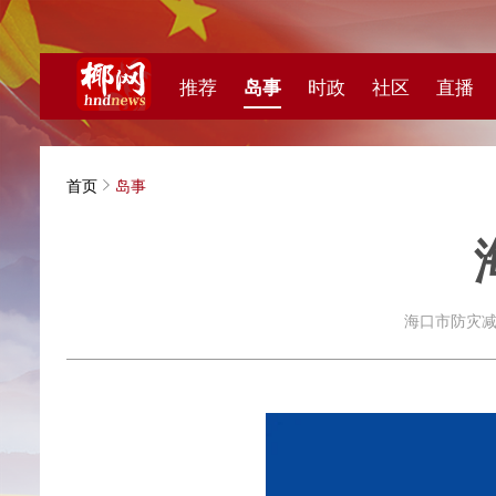
推荐
岛事
时政
社区
直播
海视频
首页
岛事
海口
海口市防灾减灾救灾消防和