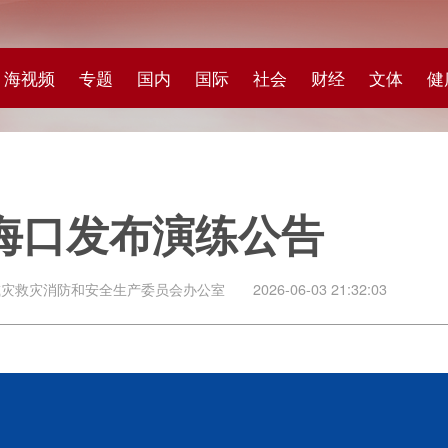
专题
国内
国际
社会
财经
文体
健康
快评
图集
科
发布演练公告
安全生产委员会办公室
2026-06-03 21:32:03