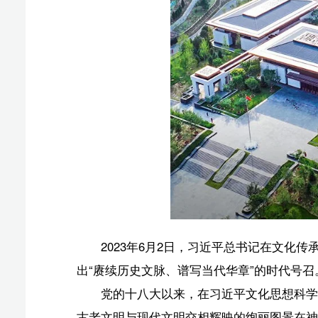
2023年6月2日，习近平总书记在文化传承发展座
出“赓续历史文脉、谱写当代华章”的时代号召。
党的十八大以来，在习近平文化思想科学指引下，新
古老文明与现代文明交相辉映的绚丽图景在神州大地徐徐
守护根脉 传承文明
中华文明具有突出的连续性、创新性、统一性、包容
民族生生不息的“基因密码”。
一个多月前，2025年度全国十大考古新发现公布，
果，不断破解历史谜题、补全文明脉络，持续实证中华五