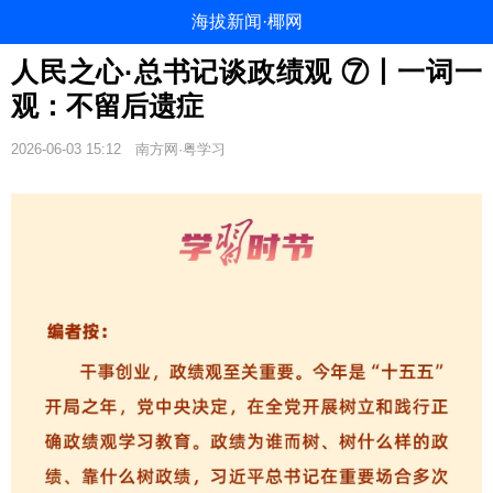
海拔新闻·椰网
人民之心·总书记谈政绩观 ⑦丨一词一
观：不留后遗症
2026-06-03 15:12
南方网·粤学习