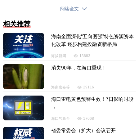
（原标题：市场监管总局开展网络餐饮专项抽
阅读全文
检：覆盖美团、淘宝、京东等14个平台，涉及875家餐
饮外卖单位，不合格率2.3%，总体状况良好）
相关推荐
海南全面深化“五向图强”特色资源资本
【责任编辑：韩 婧】
化改革 逐步构建投融资新格局
【内容审核：黄奕宏】
海拔新闻
13683
投诉电话：0898-65818181
消失90年，在海口重现！
海南发布等
29116
海口雷电黄色预警生效！7日影响时段
→
海口气象台
17068
省委常委会（扩大）会议召开