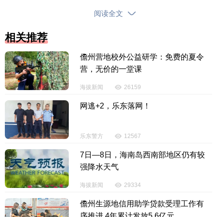
在美正常工作生活合法权益。”她说。
阅读全文
（原标题：外交部：中美媒体问题的始作俑者是
相关推荐
美方）
儋州营地校外公益研学：免费的夏令
【责任编辑：韩 婧】
营，无价的一堂课
【内容审核：黄奕宏】
海拔新闻
26159
网逃+2，乐东落网！
投诉电话：0898-65818181
乐东警方
12567
7日—8日，海南岛西南部地区仍有较
强降水天气
海拔新闻
29334
儋州生源地信用助学贷款受理工作有
序推进 4年累计发放5.6亿元