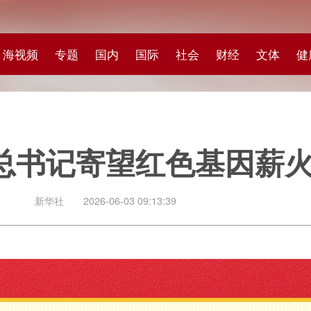
专题
国内
国际
社会
财经
文体
健康
快评
图集
科
记寄望红色基因薪火相传
社
2026-06-03 09:13:39