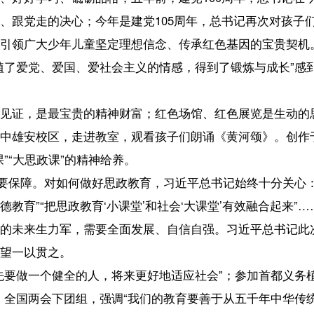
。
全的人，将来更好地适应社会”；参加首都义务植树，勉励少先队员“爱
下团组，强调“我们的教育要善于从五千年中华传统文化中汲取优秀的东西
四个自信’的孩子”……习近平总书记的谆谆嘱托，沁润心田。
将成长为可堪大用、能担重任的栋梁之才，让红色基因薪火相传、红色江山
）
【责任编辑：刘如
【内容审核：吴钟
椰网首页
|
关于我们
|
法律声明
|
联系我们
c)国际旅游岛商报 hndnews.com 岛民 岛报 岛生活
网新闻信息服务许可证:46120180001
网站备案/许可证号:琼ICP备10001305号-1
琼公网安备46010602000172号