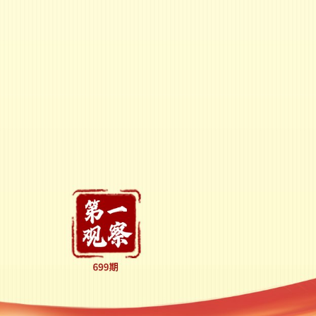
回信中共一大纪念馆、南湖革命纪念馆少先队红领巾讲解员，勉励他们高举
，做党和人民的红孩子，在新征程上跑好历史接力赛，并祝他们和全国