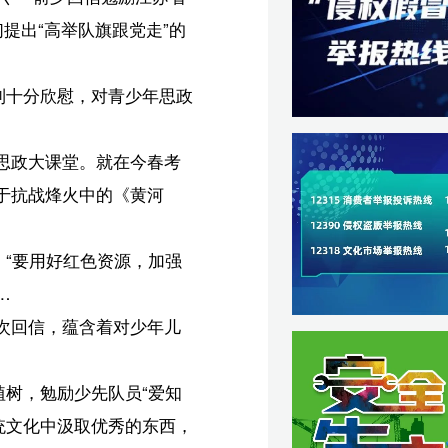
知
，
后
英】
旺】