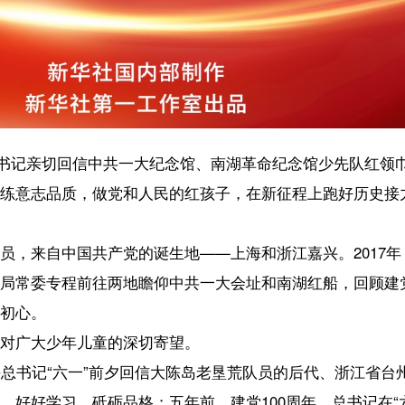
共产党的诞生地——上海和浙江嘉兴。2017年，习近平总书记在党的
前往两地瞻仰中共一大会址和南湖红船，回顾建党历史，学习革命先辈
儿童的深切寄望。
一”前夕回信大陈岛老垦荒队员的后代、浙江省台州市椒江区12名小学生，
砥砺品格；五年前，建党100周年，总书记在“六一”前夕回信勉励江苏
心；今年是建党105周年，总书记再次对孩子们提出“高举队旗跟党走”
年儿童坚定理想信念、传承红色基因的宝贵契机。
爱国、爱社会主义的情感，得到了锻炼与成长”感到十分欣慰，对青少年思
宝贵的精神财富；红色场馆、红色展览是生动的思政大课堂。就在今春
，走进教室，观看孩子们朗诵《黄河颂》。创作于抗战烽火中的《黄河
”的精神给养。
如何做好思政教育，习近平总书记始终十分关心：“要用好红色资源，加
政教育‘小课堂’和社会‘大课堂’有效融合起来”……
军，需要全面发展、自信自强。习近平总书记此次回信，蕴含着对少年