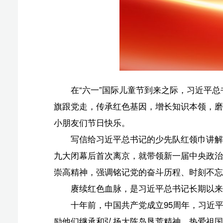
写信给习近平总书记的少先队红领巾讲解员，来自中国
九大闭幕后首次离京，就带领新一届中央政治局常委专程
崇高精神，强调铭记党的奋斗历程、时刻不忘初心。
赓续红色血脉，是习近平总书记长期以来对广大少年
十年前，中国共产党成立95周年，习近平总书记“六
励他们继承和弘扬大陈岛垦荒精神，热爱祖国、好好学习、
淮安市新安小学的少先队员，从小坚定听党话、跟党走的决
期许……这些承载厚重历史记忆的时刻，都是引领广大少
此次回信中，习近平总书记对孩子们“厚植了爱党、
教育的高度重视溢于言表。
红色资源是我们党艰辛而辉煌奋斗历程的见证，是最
察河北雄安新区时，习近平总书记来到北京四中雄安校区
颂》，散发着穿越时空的力量，成为“大语文课”“大思政课
思政教育是培养“党和人民的红孩子”的重要保障。对
革命传统教育、爱国主义教育、青少年思想道德教育”“把思
少年儿童是推进强国建设、民族复兴伟业的未来生力