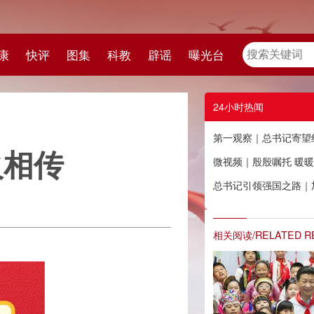
教
辟谣
曝光台
24小时热闻
第一观察｜总书记寄望红色基因薪火相传
微视频｜殷殷嘱托 暖暖牵挂
总书记引领强国之路｜加快推进贸易高质量发展
相关阅读/RELATED READING