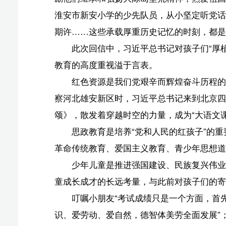
童成长成才的长远考量，与此前对孩子们的寄望一以贯之
叮嘱小朋友“考试成绩只是一个方面，首先要做一个健
识、爱劳动、爱自然，德智体美劳全面发展”；全国两会
同时也不摒弃西方文明成果，真正把青少年培养成为拥有‘
“党和人民的红孩子”与祖国共进、与时代同行，必
继有人。
（原标题：第一观察｜总书记寄望红色基因薪火相传
椰网(
报纸出版许可证号:CN46-0002 互联