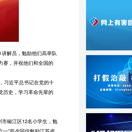
十
的
勉
省
的
政
考
强
儿