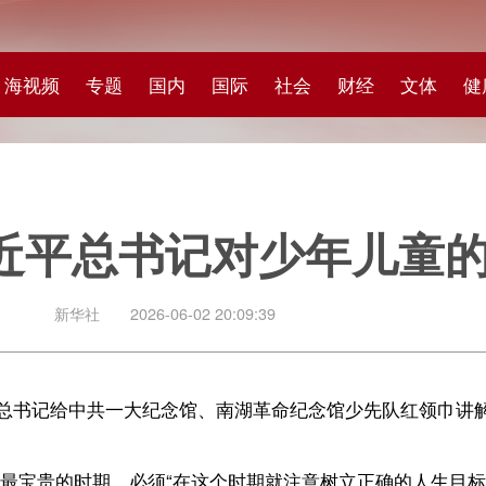
专题
国内
国际
社会
财经
文体
健康
快评
图集
科
总书记对少年儿童的殷殷期待
社
2026-06-02 20:09:39
给中共一大纪念馆、南湖革命纪念馆少先队红领巾讲解员回信，对他们予以亲
，必须“在这个时期就注意树立正确的人生目标”，“从小树立理想，坚
在“六一”国际儿童节之际，一起学习感悟习近平总书记对少年儿童的殷