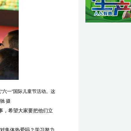
感
养
浇