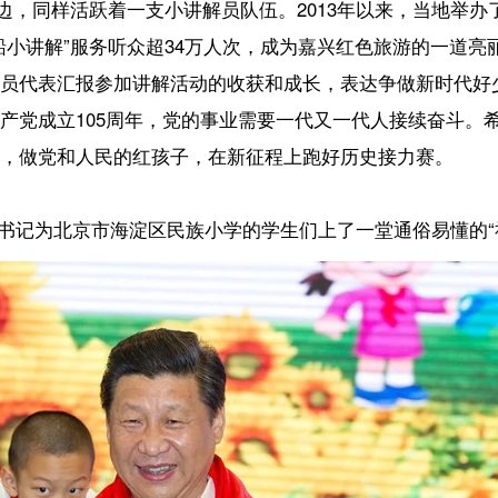
军委主席习近平来到北京市海淀区民族小学，参加庆祝“六一”国际儿童节活动。
时，向少先队员们致以节日问候。新华社记者 谢环驰 摄
…习近平总书记列举孩子们熟悉的少年英雄的故事，希望大家要把他们
品德。
以从小做起，每天都可以想一想，对祖国热爱吗？对集体热爱吗？学习努