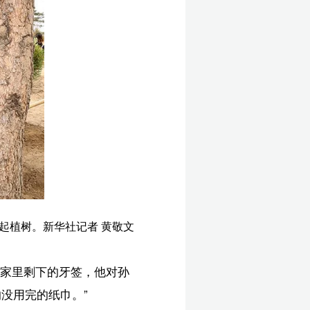
岚
精
础
们