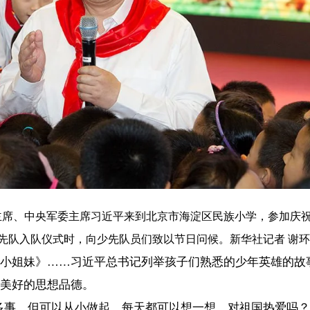
在社会上遵守社会公德吗？对好人好事有敬佩感吗？对坏人坏事有义愤
，谆谆告诫大家从自己做起、从身边做起、从小事做起，一点一滴积累，
点参加一年一度首都义务植树活动。总书记同少年儿童一起扶苗培土、拎桶