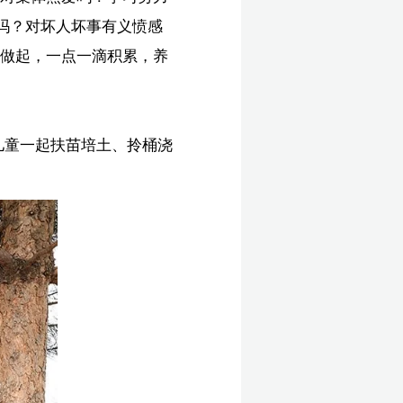
文
孙
们
总