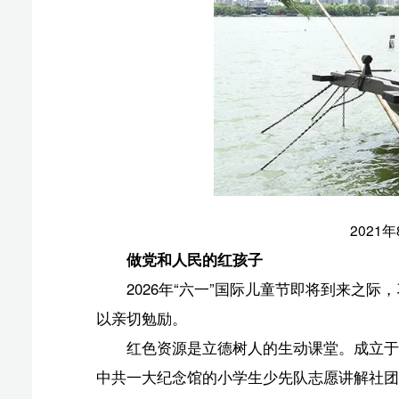
做党和人民的红孩子
2026年“六一”国际儿童节即将到来之际，习近平
以亲切勉励。
红色资源是立德树人的生动课堂。成立于2006年的
中共一大纪念馆的小学生少先队志愿讲解社团。20年来，
切地唤作“传承路上的小不点”。浙江嘉兴南湖边，同样活
旁的少年成为红船故事的讲述者。目前，“红船小讲解”服
在写给总书记的信中，少先队红领巾讲解员代表汇报
总书记在回信中勉励大家，今年是中国共产党成立1
传承红色基因，增长知识本领，磨练意志品质，做党和人
从自己做起、从身边做起、从小事做起
2014年“六一”国际儿童节前夕，习近平总书记为北