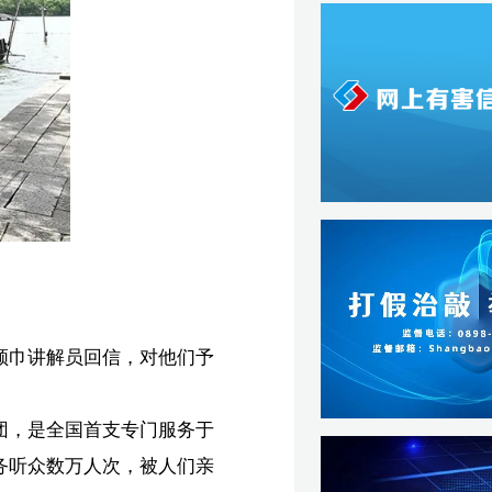
予
于
亲
船
，
。