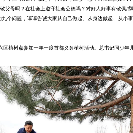
镇参加首都义务植树活动。这是习近平总书记同大家一起植树。新华社记者 黄敬
摄
开一看，是牙签。原来这是老人家平时收集起来的家里剩下的牙签，他对
，又包了一个红包，打开一看，是纸巾，也是攒的没用完的纸巾。”
，从一点一滴做起。”总书记娓娓道来，孩子们听得津津有味。
记给澳门濠江中学附属英才学校的小学生回信，对他们予以亲切勉励，并祝他
亲”含义的理解，表达了长大后把祖国和澳门建设得更美好的决心。习近平
情感。”