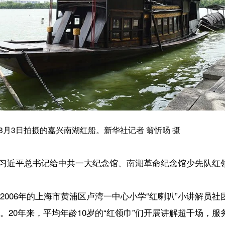
总书记给中共一大纪念馆、南湖革命纪念馆少先队红领巾讲解员回信，对他们
上海市黄浦区卢湾一中心小学“红喇叭”小讲解员社团，是全国首支专门服务
平均年龄10岁的“红领巾”们开展讲解超千场，服务听众数万人次，被人们
跃着一支小讲解员队伍。2013年以来，当地举办了一系列活动，让长在红
务听众超34万人次，成为嘉兴红色旅游的一道亮丽风景。
参加讲解活动的收获和成长，表达争做新时代好少年的决心。
05周年，党的事业需要一代又一代人接续奋斗。希望你们高举队旗跟党走
民的红孩子，在新征程上跑好历史接力赛。
京市海淀区民族小学的学生们上了一堂通俗易懂的“社会主义核心价值观”课