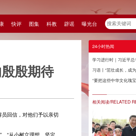
教
辟谣
曝光台
24小时热闻
学习进行时｜习近平总书记对少年儿童的殷殷期待
习语丨“茁壮成长，成为我们优秀的一代！”
“要把这些中华文化瑰宝保护好、传承好、传播好”
相关阅读/RELATED READING
切
定
殷