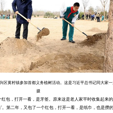
人才为办学宗旨。学校的爱国主义传承有悠久历史，新中国成立当天，杜
主义情怀。
朋友们。“今年5月收到英才学校小朋友的来信，浓浓的家国情怀、爱国主义
校看看同学们，今天我实现了这个愿望。”总书记说。
体大，希望特别行政区政府教育部门和学校担负起主体责任，在已有基
代、值得骄傲的一代，将来一定会成为澳门乃至国家的栋梁。”
记来到北京育英学校，走进学校思聪楼二层科学教室。师生们告诉总书记，他
用积木动手设计搭建过山车模型进行验证。