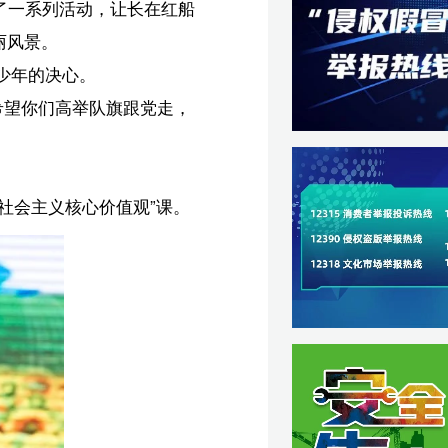
这
立
力