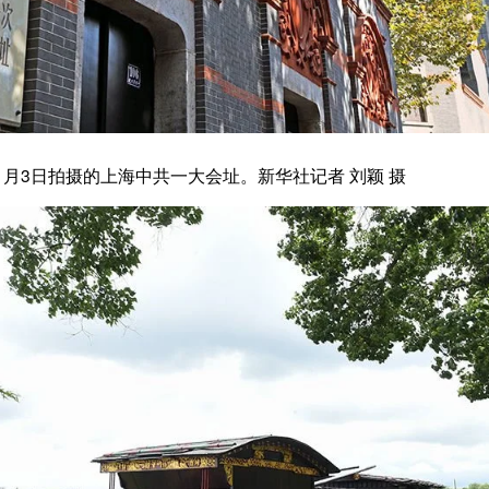
摄的嘉兴南湖红船。新华社记者 翁忻旸 摄