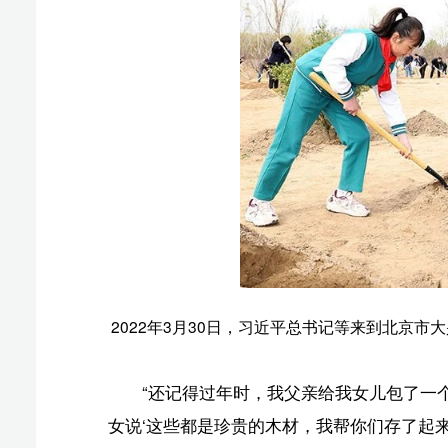
濠江中学创建于1932年，以爱国爱澳、为社会培育
老校长毅然升起了五星红旗，招展的旗帜下是深厚的爱国
2019年12月，习近平总书记来到英才学校看望小
神跃然纸上，让我很受感动。我给你们回信时就想着来学
在学校期间，习近平总书记表示，爱国主义教育兹事
上再接再厉，把爱国主义教育工作做得更好。
总书记说：“我坚信，澳门年轻一代必定是有为的一
从小树立“科技创新、强国有我”的志向
2023年“六一”国际儿童节到来之际，习近平总书
正在运用所学的直线运动、曲线运动、斜面运动等知识，