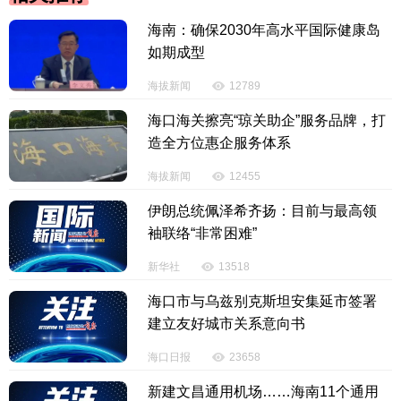
海南：确保2030年高水平国际健康岛
如期成型
海拔新闻
12789
海口海关擦亮“琼关助企”服务品牌，打
造全方位惠企服务体系
海拔新闻
12455
伊朗总统佩泽希齐扬：目前与最高领
袖联络“非常困难”
新华社
13518
海口市与乌兹别克斯坦安集延市签署
建立友好城市关系意向书
海口日报
23658
新建文昌通用机场……海南11个通用