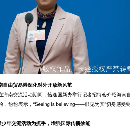
港深化对外开放新风范
流活动期间，恰逢国新办举行记者招待会介绍海南自由贸易港的建设情况。
eing is believing——眼见为实”切身感受到海南自由贸易港建设的
流活动为抓手，增强国际传播效能
优势，吸引更高层次和更宽领域的青少年。同时，借助数字技术，通过VR
相聚，线上长久相连”的可持续交流。以活动为抓手加强国际传播，采用生
和世界影响力。
【责任编辑：赵康
【内容审核：孙令
音频等版权作品，欢迎转发，但非经本报书面授权同意，严禁包括但不限于转