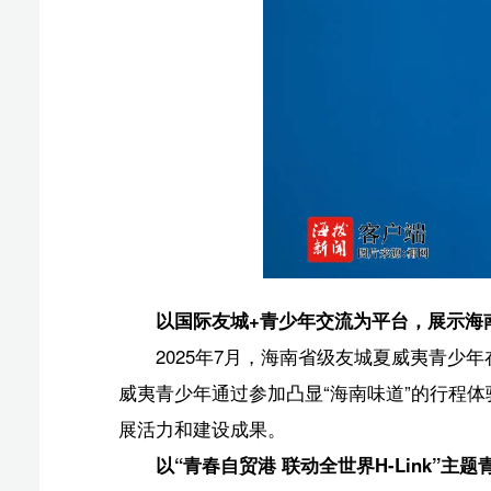
以国际友城+青少年交流为平台，展示海南自由贸易
2025年7月，海南省级友城夏威夷青少年在海南交
威夷青少年通过参加凸显“海南味道”的行程体验，纷纷表示，“Se
展活力和建设成果。
以“青春自贸港 联动全世界H-Link”主题青少年交
邓颖颖建议，可发挥海南86国免签入境便利等政策
景“云游海南”，开展线上交流活动，从而实现“线下短暂
动、鲜活和新颖的传播方式，不断提升海南的国际知名度
版权声明：国际旅游岛商报全媒体文字、图片、视频、
或改编、引用等，违者必追究法律责任。