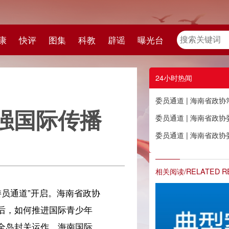
教
辟谣
曝光台
24小时热闻
委员通道 | 海南省政协常委范凯杰：用好“司法智慧+品牌传播”提升海南的信誉和国际影响力
播
委员通道 | 海南省政协委员陈术颖：营商环境需要相关单位携手共抓、久久为功
委员通道 | 海南省政协委员符攀婵：海南黎锦的“出海记”已经走上了全球的秀场
相关阅读/RELATED READING
政协
年
际
是