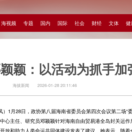
专题
国内
国际
社会
财经
文体
健康
快评
图集
科
：以活动为抓手加强国际传
闻
2026-01-28 20:11:46
8日，政协第八届海南省委员会第四次会议第二场“委员通道”开启。海南省
研究员邓颖颖针对海南自由贸易港全岛封关运作后，如何推进国际青少
人类命运共同体建设发表了建议。她表示，随着全岛封关运作，海南国
高度、展现新作为，是赋能海南自由贸易港开放新未来的未来一招，也
。