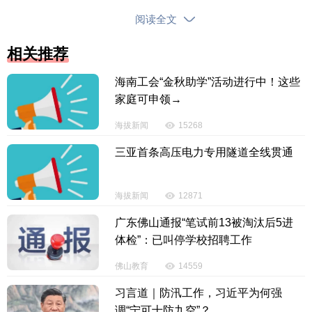
阅读全文
相关推荐
海南工会“金秋助学”活动进行中！这些
家庭可申领→
海南省新闻办公室将于
2026年1月29日（星期
海拔新闻
15268
四）上午8:00在海南广场9号楼一楼中庭举行海南省第
七届人民代表大会第五次会议“厅局长通道”集体采访活
三亚首条高压电力专用隧道全线贯通
动。邀请海南省人民政府党组成员、秘书长，省财政
厅党组书记、厅长蔡强；中共海南省委外事工作委员
海拔新闻
12871
会办公室主任，省外事办公室主任戴贞；中共海南省
广东佛山通报“笔试前13被淘汰后5进
委金融委员会办公室常务副主任、省委金融工作委员
体检”：已叫停学校招聘工作
会常务副书记，省地方金融管理局局长方昕；海南省
佛山教育
14559
营商环境建设厅党组书记、厅长任端平；海南省农业
农村厅党组书记、厅长，省乡村振兴局局长周俊；海
习言道｜防汛工作，习近平为何强
南省海洋厅党组书记、厅长李东屿；海南省交通运输
调“宁可十防九空”？