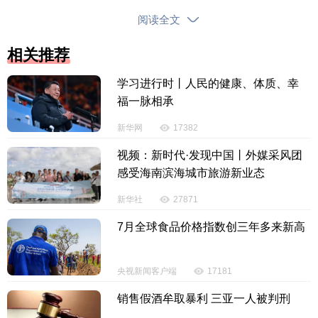
阅读全文
相关推荐
学习进行时丨人民的健康、体质、幸
福一脉相承
二期提升整治以市、区、所三级市场监管部门和
新华网
17382
特殊食品连锁经营总部为依托，充分发挥监督指导和
视频：新时代·发现中国丨外媒采风团
牵头抓总的作用，再次全面梳理特殊食品经营单位经
感受海南滨海城市旅游新业态
营状况，进一步拓展提升范围，将单体店和乡镇（农
新华社
27871
村地区）地区经营单位纳入其中，加大宣传力度，督
促指导特殊食品经营单位落实专区专柜销售、警示标
7月全球食品价格指数创三年多来新高
语、进货查验、产品标签和说明书与注册（备案）批
准的一致性等重点要求，严厉打击特殊食品和普通食
央视新闻客户端
17181
品药品混放销售、虚假夸大宣传等违法违规行为。
销售假酒牟取暴利 三亚一人被判刑