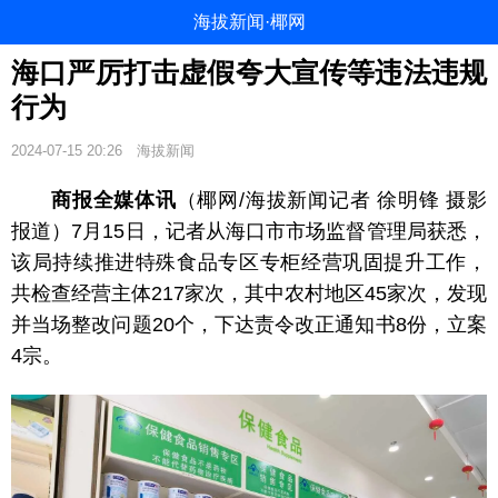
海拔新闻·椰网
海口严厉打击虚假夸大宣传等违法违规
行为
2024-07-15 20:26
海拔新闻
商报全媒体讯
（椰网/海拔新闻记者 徐明锋 摄影
报道）7月15日，记者从海口市市场监督管理局获悉，
该局持续推进特殊食品专区专柜经营巩固提升工作，
共检查经营主体217家次，其中农村地区45家次，发现
并当场整改问题20个，下达责令改正通知书8份，立案
4宗。