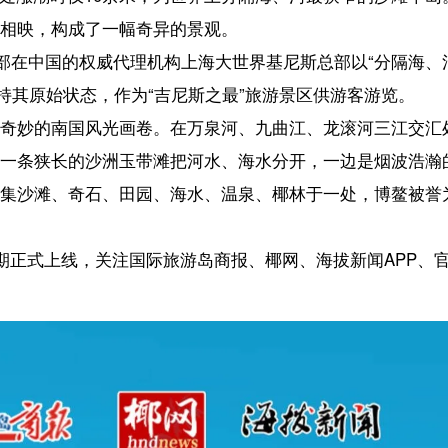
态，作为“吉尼斯之最”旅游景区供游客游览。
风光画卷。在万泉河、九曲江、龙滚河三江交汇处，东屿、沙坡、鸳鸯
沙洲玉带滩把河水、海水分开，一边是烟波浩瀚的南海，一边是平静如
石、田园、海水、温泉、椰林于一处，博鳌被誉为世界河流出海口自然
，关注国际旅游岛商报、椰网、海拔新闻APP、官方视频号、官方抖音号