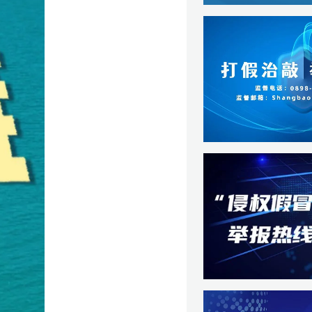
蔚】
卫】
载