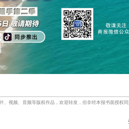
投诉电话：0898-658181
椰网首页
|
关于我们
|
法律声明
|
联系我们
c)国际旅游岛商报 hndnews.com 岛民 岛报 岛生活
网新闻信息服务许可证:46120180001
网站备案/许可证号:琼ICP备10001305号-1
琼公网安备46010602000172号