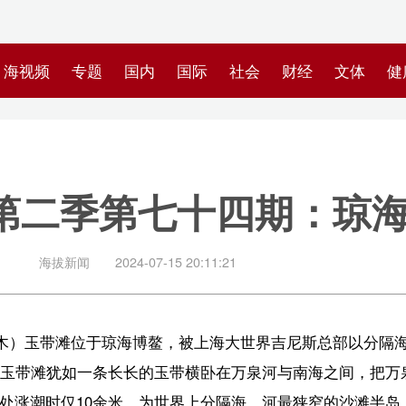
专题
国内
国际
社会
财经
文体
健康
快评
图集
科
季第七十四期：琼海玉带滩
闻
2024-07-15 20:11:21
位于琼海博鳌，被
上海大世界吉尼斯总部以分隔海、河最狭窄的沙滩半岛
一条长长的玉带横卧在万泉河与南海之间，把万泉河与南海隔开。其南
仅10余米，为世界上分隔海、河最狭窄的沙滩半岛。南海烟波浩淼，一望
了一幅奇异的景观。
的权威代理机构上海大世界基尼斯总部以“分隔海、河最狭窄的沙滩半岛”而