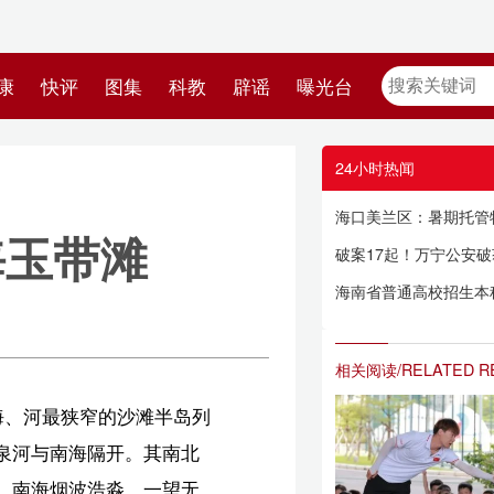
教
辟谣
曝光台
24小时热闻
海口美兰区：暑期托管特色课程添“色彩”
破案17起！万宁公安破获系列砸车盗窃案
海南省普通高校招生本科提前普通类、本科艺术类及本科体育类征集志愿
相关阅读/RELATED READING
列
北
无
认