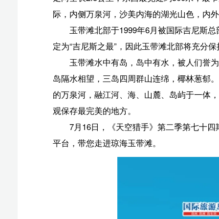
定为“吉尼斯之最”，因此玉带滩北部将充分保持其原始状
玉带滩水中有岛，岛中有水，被人们誉为奇妙的南国
岛隔水相望，三岛四周群山连绵，椰林葱郁。一条狭长的
的万泉河，融江河、海、山麓、岛屿于一体，集沙滩、奇
观保存最完美的地方。
7月16日，《天空猎手》第二季第七十四期正式上线
平台，带您走进琼海玉带滩。