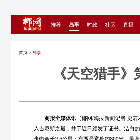
推荐
岛事
时政
社区
直播
海视频
首页
岛事
《天空猎手》第二
海拔新
商报全媒体讯
（椰网/海拔新闻记者 史若木）玉带滩
入吉尼斯之最，并于近日颁发了证书。洁白的玉带滩犹如
走向全长2.5公里；东西最宽处约300米，最窄处涨潮时
际，内侧万泉河，沙美内海的湖光山色，内外相映，构成
玉带滩北部于1999年6月被国际吉尼斯总部在中国