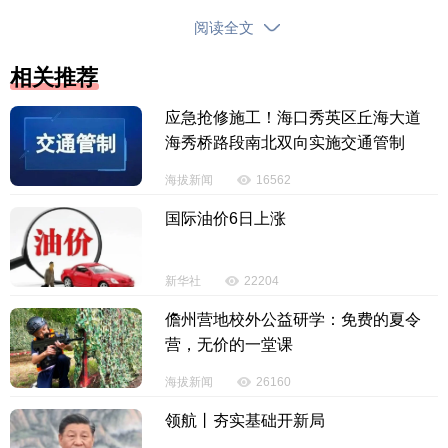
航空背景调查、飞行职业心理学检测合格，投档成绩
阅读全文
不低于540分，英语单科成绩不低于209分（标准分）
的考生才能填报尚有剩余计划的（077501）南京航空
相关推荐
航天大学（01）院校专业组的专业志愿。
应急抢修施工！海口秀英区丘海大道
（3）海南师范大学定向五指山市的地方优师专项
海秀桥路段南北双向实施交通管制
计划尚未完成，剩余的计划面向全省已参加海南师范
海拔新闻
16562
大学“乡村教师定向公费培养师范生（地方优师专
国际油价6日上涨
项）”面试合格尚未被录取的考生进行征集志愿。
（4）海南医科大学免费定向本科医学生招生定向
新华社
22204
到五指山市的计划尚未完成，剩余的计划面向全省已
儋州营地校外公益研学：免费的夏令
申请并符合定向免费医学生报考资格尚未被录取的考
营，无价的一堂课
生（合格考生报考卡号见附表5）征集志愿。
海拔新闻
26160
4.投档成绩达到部分特殊类型招生投档最低录取
领航丨夯实基础开新局
控制分数线568分且参加军队院校招生政治考核通过、