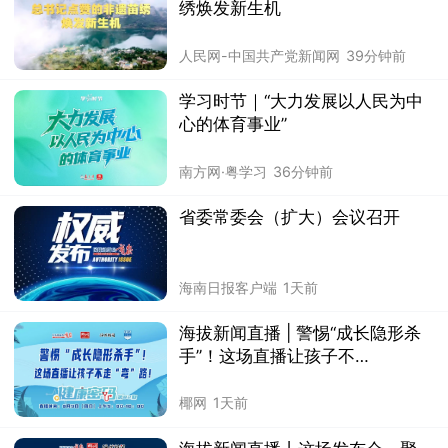
绣焕发新生机
人民网-中国共产党新闻网
39分钟前
学习时节｜“大力发展以人民为中
心的体育事业”
南方网·粤学习
36分钟前
省委常委会（扩大）会议召开
海南日报客户端
1天前
海拔新闻直播 | 警惕“成长隐形杀
手”！这场直播让孩子不
走“弯”路！
椰网
1天前