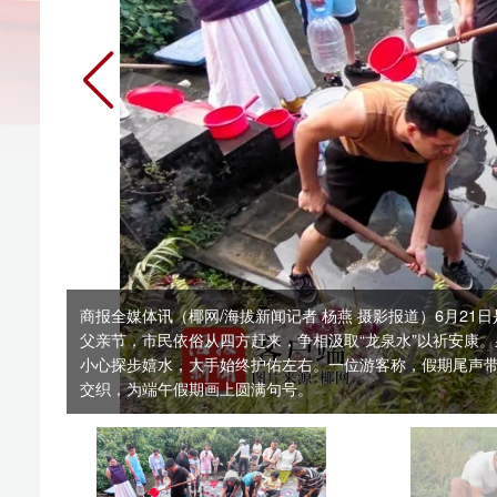
商报全媒体讯（椰网/海拔新闻记者 杨燕 摄影报道）6月21日是端午假
父亲节，市民依俗从四方赶来，争相汲取“龙泉水”以祈安康。泉水顺火山
小心探步嬉水，大手始终护佑左右。一位游客称，假期尾声带家人来此戏水
交织，为端午假期画上圆满句号。