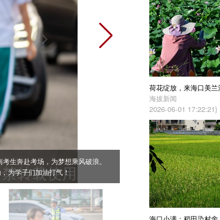
荷花绽放，来海口美兰溪头村赴一场乡村莲韵之约
海拔新闻
2026-06-01 17:22:21}
破浪。
海口小满：稻田染村舍，田园入画来
海拔新闻
2026-05-21 11:31:17}