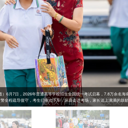
，2026年普通高等学校招生全国统一考试启幕，7.8万余名海南考生奔赴考场，为梦想乘风
守，考生们依次下车，从容走进考场，家长送上满满的鼓励，为学子们加油打气！