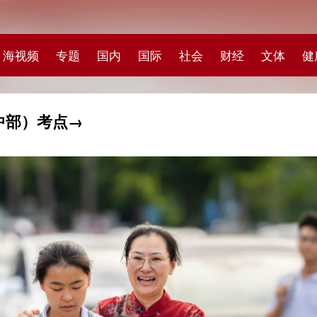
专题
国内
国际
社会
财经
文体
健康
快评
图集
科
点→