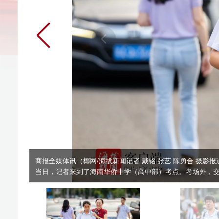
商报全媒体讯（椰网/海拔新闻记者 戴铭 张艺 陈勇合 摄影报道）6月7日
当日，记者来到了海南华侨中学（高中部）考点。考场外，交警全程疏导值