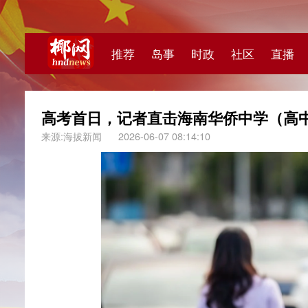
推荐
岛事
时政
社区
直播
海视频
高考首日，记者直击海南华侨中学（高中部）考
来源:海拔新闻
2026-06-07 08:14:10