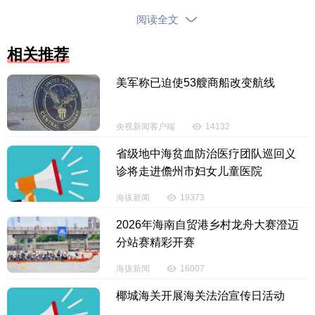
本》作为树立和践行正确政绩观学习教育的重要学习
阅读全文
内容，与深入学习贯彻习近平党建思想结合起来，与
相关推荐
深入学习贯彻习近平总书记在庆祝中国共产党成立105
周年大会上的重要讲话结合起来，组织广大党员、干
美军称已迫使53艘商船改变航线
部认真研读、学习交流，坚持学用结合，不断增强基
层工作本领，奋力开创新时代新征程基层工作新局
央视新闻客户端
14132
面。
省级地中海贫血防治医疗团队巡回义
（原标题：《习近平关于基层工作方法的重要论
诊将走进儋州市妇女儿童医院
述学习读本》出版发行）
海拔新闻
19373
2026年海南自贸港乡村龙舟大赛澄迈
【责任编辑：韩 婧】
分站赛精彩开赛
【内容审核：李彦昆】
海拔新闻
16007
投诉电话：0898-65818181
椰城海关开展海关法治宣传日活动