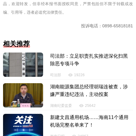
品，欢迎转发，但非经本报书面授权同意，严禁包括但不限于转载或改
编、引用等，违者必追究法律责任。
投诉电话：0898-65818181
相关推荐
司法部：立足职责扎实推进深化扫黑
除恶专项斗争
司法部
19226
湖南能源集团总经理胡瑞连被查，涉
嫌严重违纪违法，主动投案
湖南纪委监委
25642
新建文昌通用机场……海南11个通用
机场完整名单来了！