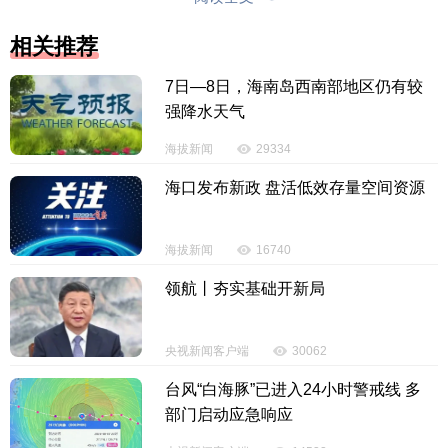
相关推荐
演出时间
7日—8日，海南岛西南部地区仍有较
强降水天气
2026年12月18日—20日
海拔新闻
29334
演出地点
海口发布新政 盘活低效存量空间资源
三亚市体育中心白鹭体育场
海拔新闻
16740
官方票务
领航丨夯实基础开新局
央视新闻客户端
30062
台风“白海豚”已进入24小时警戒线 多
部门启动应急响应