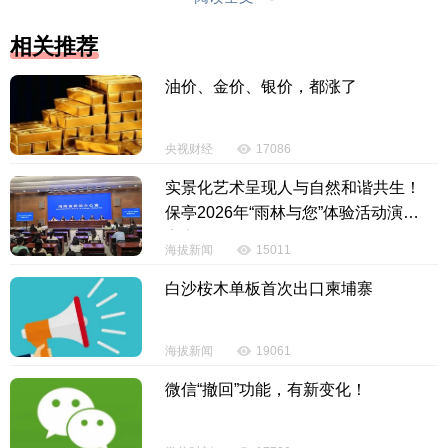
些水库和江河堤防长时间高水位浸泡，发生管涌、滑
坡、垮塌的风险很高。下一步，广西将继续做好监测
相关推荐
预警、抢险救援、群众转移安置和灾后恢复重建等工
油价、金价、银价，都涨了
作，全力保障人民群众生命财产安全。
（原标题：广西强降雨已致6人死亡11人失联）
央视财经
17086
实景化艺术呈现人与自然和谐共生！
【责任编辑：刘如英】
保亭2026年“雨林与您”体验活动演出
亮点纷呈→
【内容审核：孙令卫】
海拔新闻
15011
白沙桉木单板首次出口柬埔寨
投诉电话：0898-65818181
海拔新闻
19061
微信“撤回”功能，有新变化！