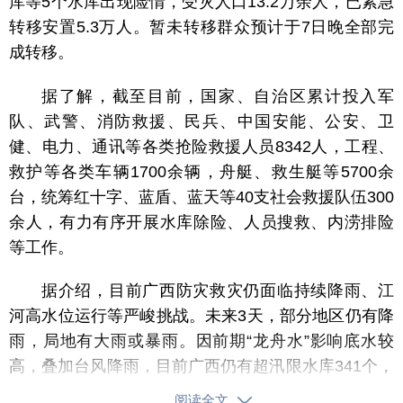
库等5个水库出现险情，受灾人口13.2万余人，已紧急
转移安置5.3万人。暂未转移群众预计于7日晚全部完
成转移。
据了解，截至目前，国家、自治区累计投入军
队、武警、消防救援、民兵、中国安能、公安、卫
健、电力、通讯等各类抢险救援人员8342人，工程、
救护等各类车辆1700余辆，舟艇、救生艇等5700余
台，统筹红十字、蓝盾、蓝天等40支社会救援队伍300
余人，有力有序开展水库除险、人员搜救、内涝排险
等工作。
据介绍，目前广西防灾救灾仍面临持续降雨、江
河高水位运行等严峻挑战。未来3天，部分地区仍有降
雨，局地有大雨或暴雨。因前期“龙舟水”影响底水较
高，叠加台风降雨，目前广西仍有超汛限水库341个，
郁江、浔江、黔江等41条河流56个站超警戒水位，一
阅读全文