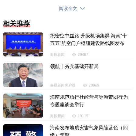
移送检察机关依法审查起诉，所涉财物一并移送。给
阅读全文
予其开除党籍的处分，待召开中央委员会全体会议时
相关推荐
予以追认。
织密空中丝路 升级机场集群 海南“十
（原标题：陕西省委原常委、西安市委原书记方
五五”航空门户枢纽建设路线图发布
红卫严重违纪违法被开除党籍和公职）
海拔新闻
29497
【责任编辑：刘如英】
领航丨夯实基础开新局
【内容审核：孙令卫】
央视新闻客户端
28969
投诉电话：0898-65818181
海南规范旅行社经营与导游带团行为
专题座谈会举行
海拔新闻
19115
海南发布地质灾害气象风险蓝色（四
级）预警