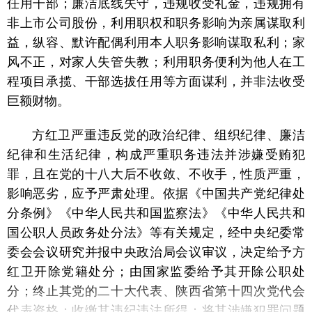
任用干部；廉洁底线失守，违规收受礼金，违规拥有
非上市公司股份，利用职权和职务影响为亲属谋取利
益，纵容、默许配偶利用本人职务影响谋取私利；家
风不正，对家人失管失教；利用职务便利为他人在工
程项目承揽、干部选拔任用等方面谋利，并非法收受
巨额财物。
方红卫严重违反党的政治纪律、组织纪律、廉洁
纪律和生活纪律，构成严重职务违法并涉嫌受贿犯
罪，且在党的十八大后不收敛、不收手，性质严重，
影响恶劣，应予严肃处理。依据《中国共产党纪律处
分条例》《中华人民共和国监察法》《中华人民共和
国公职人员政务处分法》等有关规定，经中央纪委常
委会会议研究并报中央政治局会议审议，决定给予方
红卫开除党籍处分；由国家监委给予其开除公职处
分；终止其党的二十大代表、陕西省第十四次党代会
代表资格；收缴其违纪违法所得；将其涉嫌犯罪问题