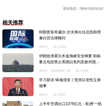
投诉电话：0898-65818181
相关推荐
特朗普宣布威尔·沙夫将出任总统助理
兼白宫法律顾问
新华社
25308
伊朗批准霍尔木兹海峡安全纲要 初稿
要点包括禁止美国以色列及敌对国通
行该海峡
新华社、央视新闻客户端
14496
学习新语·铸魂强党丨坚持以党性立身
做事
新华社
28167
上半年空调出口1079亿元：欧洲“一机