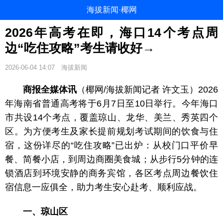
海拔新闻·椰网
2026年高考在即，海口14个考点周
边“吃住攻略”考生请收好→
2026-06-04 14:07
海拔新闻
商报全媒体讯
（椰网/海拔新闻记者 许文玉）2026
年海南省普通高考将于6月7日至10日举行。今年海口
市共设14个考点，覆盖琼山、龙华、美兰、秀英四个
区。为方便考生及家长提前规划考试期间的饮食与住
宿，这份详尽的“吃住攻略”已出炉：从校门口平价早
餐、简餐小店，到周边商圈美食城；从步行5分钟的连
锁酒店到环境安静的商务宾馆，各区考点周边餐饮住
宿信息一应俱全，助力考生安心赴考、顺利应战。
一、琼山区