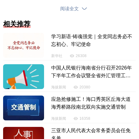
行3-8分钟，房源量大；高铁东站周边酒店距离1.5公
阅读全文
里，打车5分钟，环境安静。
相关推荐
3.琼山华侨中学高中部
学习新语·铸魂强党｜全党同志务必不
吃：校门口沿街小吃店、粉汤店，平价早餐、午
忘初心、牢记使命
餐可选；1公里可达振发路商圈，中式快餐、面食齐
新华社
26308
全。
中国人民银行海南省分行召开2026年
下半年工作会议暨全省外汇管理工作
住：振发横路、振发路小型宾馆、连锁酒店，价
会议
格亲民；远点可选择椰海大道商务酒店，环境安静。
海拔新闻
20380
应急抢修施工！海口秀英区丘海大道
二、龙华区
海秀桥路段南北双向实施交通管制
1.海南华侨中学高中部
海拔新闻
16358
三亚市人民代表大会常务委员会任免
吃：校门口西侧有面包店；马路对面有沙县小
名单