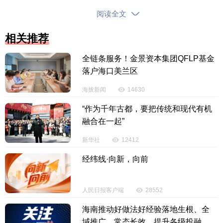
阅读全文
相关推荐
全链条服务！金景资本集团QFLP基金
落户海口美兰区
海拔新闻
14630
“作为千年古都，要把传统和现代有机
融合在一起”
现场推介了陵水特色旅游资源，向海外旅行商展
新华社
12412
示陵水“珍珠海岸”的独特魅力与丰富的文旅业态。据
经纬线·向新，向前
悉，陵水2026年将重点发展海洋旅游、生态休闲和夜
间文旅三大业态，并推出面向亲子、康养、研学、滨
海运动等客群的七条精品线路，海南海洋欢乐世界作
人民日报客户端
28552
为陵水的重点企业，将发挥核心作用。
海南推动好做法好经验落地生根、全
域推广、常态长效，提升各级投融资