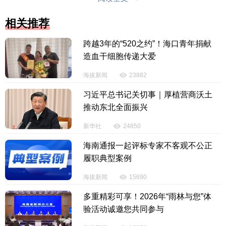
相关推荐
跨越3年的“520之约”！海口青年捐献
造血干细胞传递大爱
海拔新闻
23882
习近平总书记关切事｜厚植营商沃土
推动东北全面振兴
新华社
24850
海南通报一起评标专家不客观不公正
（原标题：中国企业获得的补贴最多？商务部回
履职典型案例
应）
海拔新闻
15690
【责任编辑：赵康丽】
多重精彩可享！2026年“雨林与您”体
验活动诚邀您共同参与
【内容审核：李彦昆】