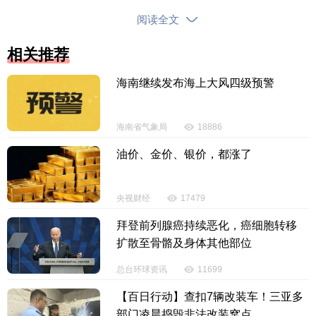
温橙色预警信号：预计澄迈县各乡镇4日白天最高气温
阅读全文
将升至37℃以上，建议有关单位和人员做好防范工
作。
相关推荐
海南继续发布海上大风四级预警
屯昌发布高温橙色预警
屯昌县气象台2026年6月4日9时继续发布高温橙
海南省气象局
18886
色预警信号：受西南气流影响，预计屯昌县各乡镇4日
油价、金价、银价，都涨了
白天最高气温将升至37℃以上，建议有关单位和人员
做好防范工作。
央视财经
17479
东方发布高温橙色预警
拜登前列腺癌持续恶化，癌细胞转移
扩散至骨骼及身体其他部位
东方市气象台2026年6月4日8时59分继续发布高
温橙色预警信号：东方市大部分乡镇今天白天最高气
总台环球资讯
11699
温将升至37℃以上，建议有关单位和人员做好防范工
【百日行动】查扣7辆改装车！三亚多
作。
部门凌晨捣毁非法改装窝点