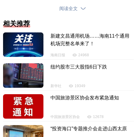
阅读全文
相关推荐
新建文昌通用机场……海南11个通用
机场完整名单来了！
海南日报
24968
纽约股市三大股指6日下跌
新华社
19349
（原标题：国家广播电视总局部署开展微短剧有
害低俗内容和侵权盗版专项治理）
中国旅游景区协会发布紧急通知
【责任编辑：韩 婧】
中国旅游景区协会
12678
【内容审核：黄奕宏】
“投资海口”专题推介会走进山西太原