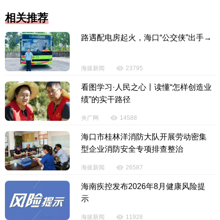
相关推荐
路遇配电房起火，海口“公交侠”出手→
海拔新闻
23795
看图学习·人民之心丨读懂“怎样创造业
绩”的实干路径
央广网
14588
海口市桂林洋消防大队开展劳动密集
型企业消防安全专项排查整治
海拔新闻
26587
海南疾控发布2026年8月健康风险提
示
海拔新闻
11928