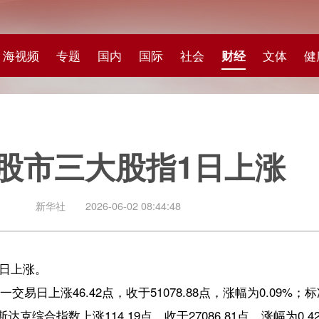
专题
国内
国际
社会
财经
文体
健康
快评
图集
科
三大股指1日上涨
社
2026-06-02 08:44:48
42点，收于51078.88点，涨幅为0.09%；标准普尔500种股票指数
数上涨114.19点，收于27086.81点，涨幅为0.42%。
业板块和非必需消费品板块分别以3.05%和2.62%的跌幅领跌，科技板