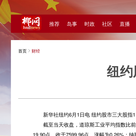
推荐
岛事
时政
社区
直播
海视频
首页
财经
纽约股市
新华
新华社纽约6月1日电 纽约股市三大股指1日上涨。
截至当天收盘，道琼斯工业平均指数比前一交易日上涨46.
19.90点，收于7599.96点，涨幅为0.26%；纳斯达克综合指
板块方面，标普500指数十一大板块九跌二涨。公用事
和能源板块分别上涨2.48%和1.86%。