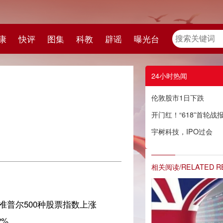
教
辟谣
曝光台
24小时热闻
伦敦股市1日下跌
开门红！“618”首轮战报发布
宇树科技，IPO过会
相关阅读/RELATED READING
上涨
块