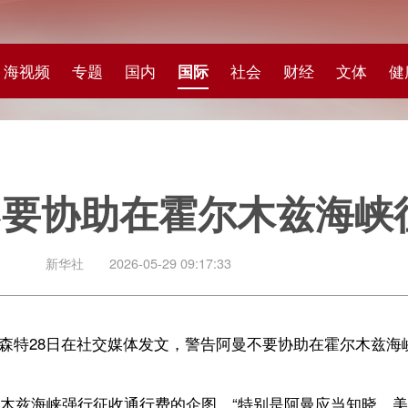
专题
国内
国际
社会
财经
文体
健康
快评
图集
科
助在霍尔木兹海峡征收通行
社
2026-05-29 09:17:33
日在社交媒体发文，警告阿曼不要协助在霍尔木兹海峡征收通行费，否则将
行征收通行费的企图。“特别是阿曼应当知晓，美国财政部将严厉打击任
何此类配合者都将受到制裁。”
秘书阿里·巴盖里表示，伊朗与阿曼目前正就船只通过霍尔木兹海峡的新机