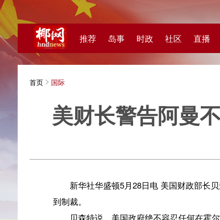
推荐
岛事
时政
社区
直播
海视频
首页
国际
美财长警告阿曼不要协
新华
新华社华盛顿5月28日电 美国财政部长贝森特28
到制裁。
贝森特说，美国政府绝不容忍任何在霍尔木兹海峡强
协助在海峡征收通行费的实体，无论是直接还是间接，任
据伊朗媒体27日报道，伊朗最高国家安全委员会副