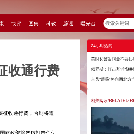
教
辟谣
曝光台
24小时热闻
美财长警告阿曼不要协助在霍尔木兹海峡征收通行费
费
俄罗斯：打击基辅“随时可能”
台风“蔷薇”将向西北方向移动
相关阅读/RELATED READING
遭
何
制