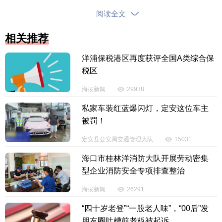
阅读全文
相关推荐
洋浦保税港区再度获评全国A类综合保
税区
海拔新闻
29938
私家车装红蓝爆闪灯，定安这位车主
被罚！
定安县公安局交通管理大队
15031
海口市桂林洋消防大队开展劳动密集
型企业消防安全专项排查整治
海拔新闻
26291
“四十岁老登”“一股老人味”，“00后”发
朋友圈吐槽前老板被起诉