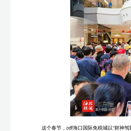
红包雨、舞狮迎春、“二十四伎乐”国风雅乐及财神乐队
税购物的同时，沉浸式感受“边逛边发，越买越旺”的新春
万达广场同样人声鼎沸。春节期间，商场精心策划了