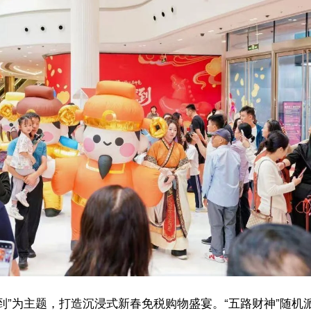
演艺等精彩内容轮番登场，传统年俗与潮流体验交织，让消费者在畅享离岛
氛围，助力海南离岛免税消费实现“开门红”。
非遗琼剧展演、金狮贺岁、财神巡游送福、“铲元宝”互动等系列活动，将