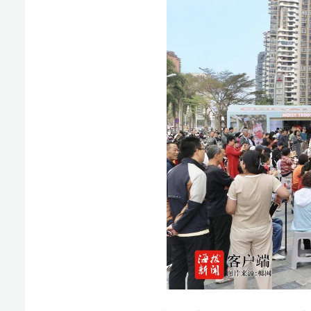
作为西海岸商圈核心地标，远大购物中心在春节期间
优惠，将商业空间打造成“新春文化消费体验馆”。截至18
春节期间，星茂购物中心精准锁定“新海南人、候鸟客
潜力。15日至18日，累计实现销售额近200万元、吸引
作为秀英区家庭一站式娱乐中心，珈宝梦幻城在春节期间
情，截至18日累计接待游客超5万人次，成为秀英区消费
花漾年味互动，多元场景掀起打卡潮
今年春节，秀英区各大商圈不再局限于传统的打折促
又不失潮流的“沉浸式”年味盛宴。
作为秀英区春节消费市场的主力阵营之一，远大购物
家福公益拍摄等多元场景的迎春系列活动，在丰富节日文