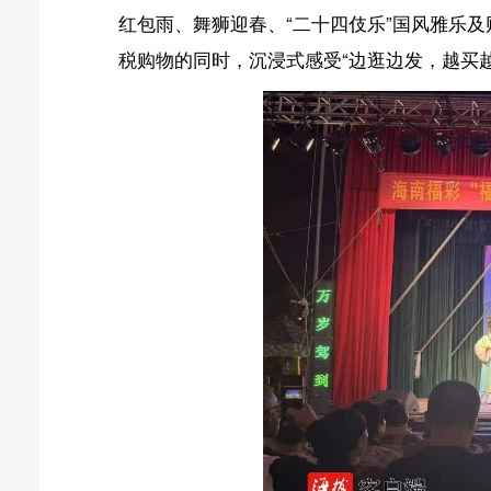
统民俗与商圈消费券巧妙结合，吸引众多市民参与体验。
动与消费场景营造，截至2月18日，万达广场营收近100
火。
多业态联动发力 消费市场多点开花
春节假期，秀英区各大商圈围绕百货促销、黄金克减
游客消费热情。