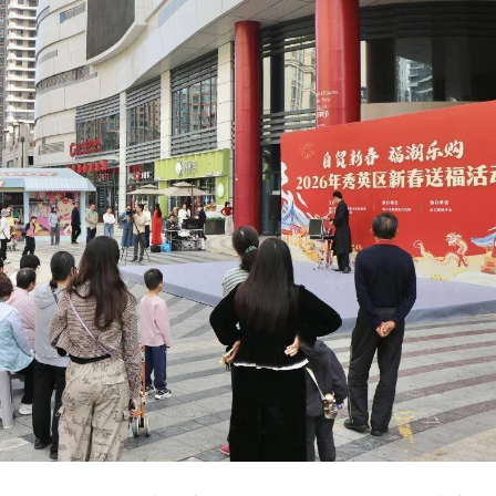
推出的新春主题活动，联动场内各大品牌商家开展满额赠礼、积分翻倍
日，累计销售额近700万元，吸引客流近15万人次，同比均实现稳健增长
群、进出岛客群”多元需求，以“超市+餐饮+娱乐”一站式业态激活社区消
客流近10万人次，为新春消费市场再添亮色。
人气持续走高。“消费抽红包”“新春6.8折”双重福利点燃家庭客群参与
市场又一亮眼增长点。
销，而是通过深挖文化内涵、引入非遗体验，打造了一场场既有传统韵
中心紧扣“马上好时节”主题，推出涵盖沉浸式新春市集、非遗互动体验、
化供给的同时，也有力激发了消费潜力。