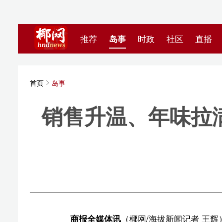
推荐
岛事
时政
社区
直播
海视频
首页
岛事
销售升温、年味拉满，
海拔新
商报全媒体讯
（椰网/海拔新闻记者 王辉）人潮涌动，
城、远大购物中心、万达广场等重点商圈人气旺盛，2月15
际免税城贡献营收2.33亿元，同比增长24.6%；万达广