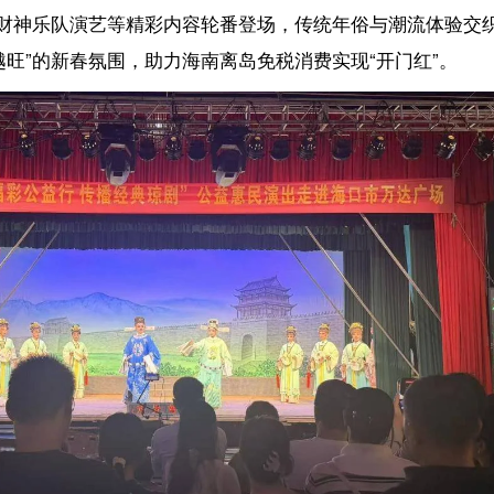
传统年味与现代商业氛围交融，带动客流持续走高。得益于丰富的节日
0万元，同比增长超80%，以亮眼成绩为秀英消费市场“热”力全开再添一把
、餐饮特惠、超市福利等多业态推出形式多样的优惠活动，持续激发市