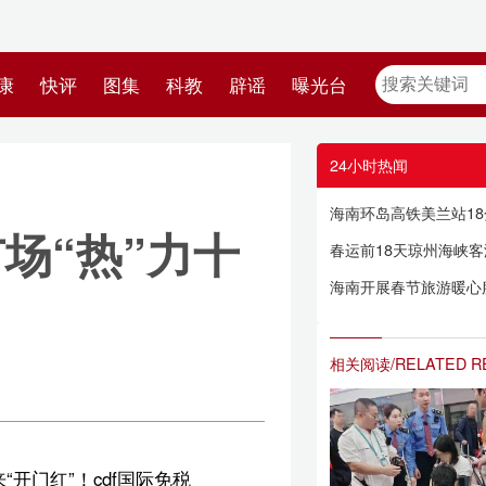
教
辟谣
曝光台
24小时热闻
海南环岛高铁美兰站18分钟紧急救助患病旅客
十
春运前18天琼州海峡客滚运输平稳有序
海南开展春节旅游暖心服务，把贴心与安心送给每位游客
相关阅读/RELATED READING
国
的