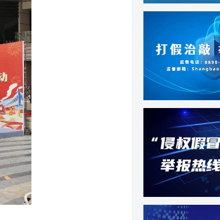
等
。
费
热
味
全