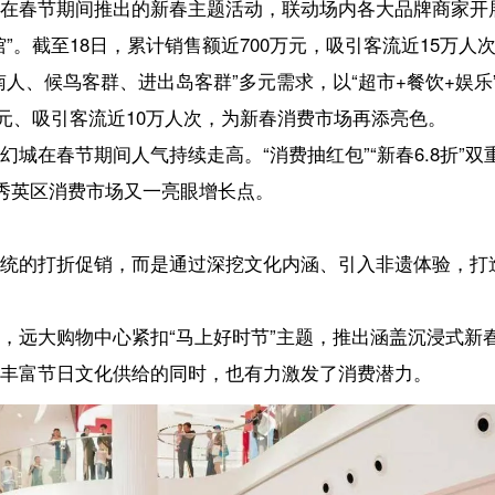
，打造沉浸式新春免税购物盛宴。“五路财神”随机派送惊喜、巨屏不定时现