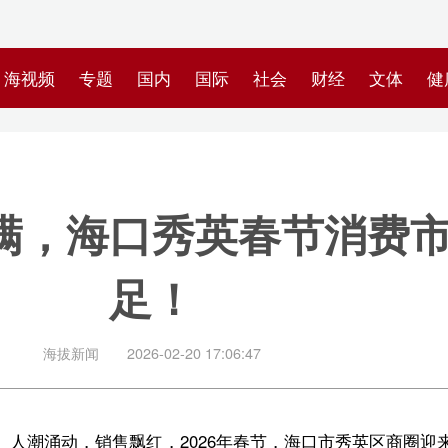
专题
国内
国际
社会
财经
文体
健康
快评
图集
科
海口秀英春节消费市场“热”力
足！
闻
2026-02-20 17:06:47
销售飘红，2026年春节，海口市秀英区商圈迎来“开门红”！cdf国际免税
日至18日四天内，秀英区重点商圈累计营收超2.5亿元。其中，cdf海口
场等商圈合计营收近2000万元，同比增长45.8%。攀升的数字背后，是如潮