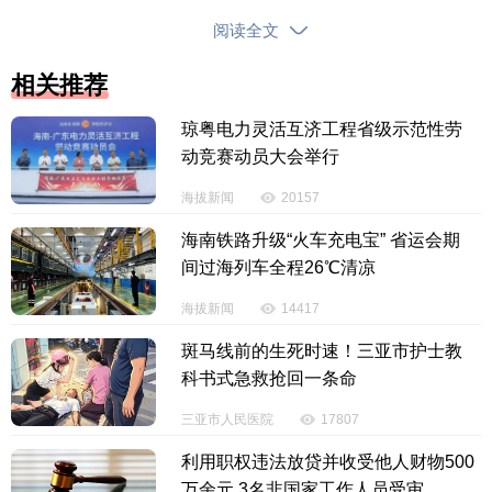
西沙、中沙和南沙群岛附近海面，风力5级、阵风6～7
阅读全文
级。
相关推荐
未来一周春运气象条件预报
琼粤电力灵活互济工程省级示范性劳
海南全省主要路段交通气象预报：
动竞赛动员大会举行
2月21日—27日，海南岛主要路段以多云间晴天气
海拔新闻
20157
为主，局地部分时段有阵雨或雷阵雨，有雨时可能出
海南铁路升级“火车充电宝” 省运会期
现能见度降低、道路湿滑的情况，交通运输气象条件
间过海列车全程26℃清凉
一般；其余时段交通运输气象条件良好。
海拔新闻
14417
琼州海峡通航气象条件预报：
斑马线前的生死时速！三亚市护士教
科书式急救抢回一条命
2月21日—27日，琼州海峡风力4～5级、阵风6
三亚市人民医院
17807
级，其中21日早晨、24日—25日的夜间到早晨时段有
轻雾，通航气象条件总体良好。
利用职权违法放贷并收受他人财物500
万余元 3名非国家工作人员受审